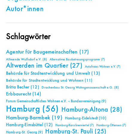
Autor*innen
Schlagwörter
Agentur für Baugemeinschaften
(17)
Allmende Wulfsdorf e.V.
(8)
Alternatives Baubetreuungsprogramm
(7)
Altwerden im Quartier
(27)
Autofreies Wohnen e.V.
(7)
Behörde für Stadtentwicklung und Umwelt
(13)
Behörde für Stadtentwicklung und Wohnen
(11)
Britta Becher
(12)
Drachenbau St. Georg Wohngenossenschaft e.G.
(8)
Erbbaurecht
(14)
Forum Gemeinschaftliches Wohnen e.V. – Bundesvereinigung
(9)
Hamburg
(56)
Hamburg-Altona
(28)
Hamburg-Barmbek
(19)
Hamburg-Eidelstedt
(10)
Hamburg-Eimsbüttel
(12)
Hamburg-Karolinenviertel
(7)
Hamburg-Ottensen
(7)
Hamburg-St. Pauli
(25)
Hamburg-St. Georg
(9)