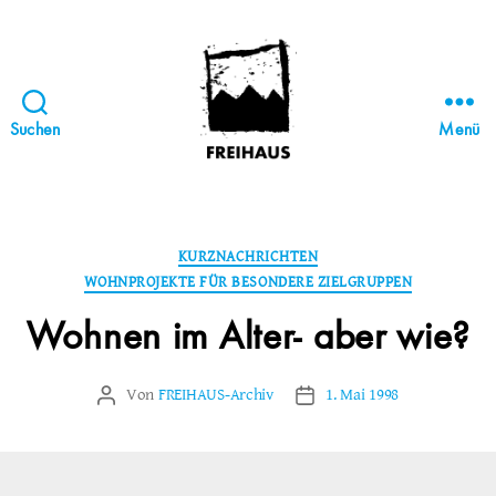
Suchen
Menü
FREIHAUS-
Archiv
|
STATTBAU
Kategorien
KURZNACHRICHTEN
HAMBURG
WOHNPROJEKTE FÜR BESONDERE ZIELGRUPPEN
Wohnen im Alter- aber wie?
Von
FREIHAUS-Archiv
1. Mai 1998
Beitragsautor
Veröffentlichungsdatum