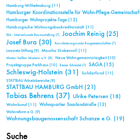
Hamburg-Wilhelmsburg
(11)
Hamburger Koordinationsstelle für Wohn-Pflege-Gemeinschaf
Hamburger Wohnprojekte-Tage
(12)
Hamburgische Wohnungsbaukreditanstalt
(11)
Joachim Reinig
(25)
IBA - Internationale Bauausstellung
(7)
Josef Bura
(30)
Koordinierungsrunde Baugemeinschaften
(7)
Mascha Stubenvoll
(11)
Lawaetz-Stiftung
(9)
Neue Wohngemeinnützigkeit
(10)
Mieter helfen Mietern e.V.
(8)
SAGA
(15)
Projektgruppe Parkhaus
(10)
Reiner Schendel
(7)
Schleswig-Holstein
(31)
Solidarfond
(11)
STATTBAU Arbeitsbereiche
(9)
STATTBAU HAMBURG GmbH
(21)
Tobias Behrens
(37)
Ulrike Petersen
(18)
Wohnquartier Saarlandstraße
(12)
Wohnbund
(11)
Wohnreform e.G.
(9)
Wohnungsbaugenossenschaft Schanze e.G.
(19)
Suche