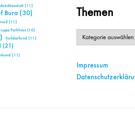
reditanstalt
(11)
Themen
ef Bura
(30)
voll
(11)
gruppe Parkhaus
(10)
Themen
)
Solidarfond
(11)
H
(21)
nbund
(11)
Impressum
Datenschutzerklär