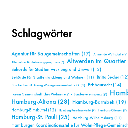
Schlagwörter
Agentur für Baugemeinschaften
(17)
Allmende Wulfsdorf e.V.
Altwerden im Quartier
Alternatives Baubetreuungsprogramm
(7)
Behörde für Stadtentwicklung und Umwelt
(13)
Britta Becher
(12
Behörde für Stadtentwicklung und Wohnen
(11)
Erbbaurecht
(14)
Drachenbau St. Georg Wohngenossenschaft e.G.
(8)
Ham
Forum Gemeinschaftliches Wohnen e.V. – Bundesvereinigung
(9)
Hamburg-Altona
(28)
Hamburg-Barmbek
(19)
Hamburg-Eimsbüttel
(12)
Hamburg-Karolinenviertel
(7)
Hamburg-Ottensen
(7)
Hamburg-St. Pauli
(25)
Hamburg-Wilhelmsburg
(11)
Hamburger Koordinationsstelle für Wohn-Pflege-Gemeinsc