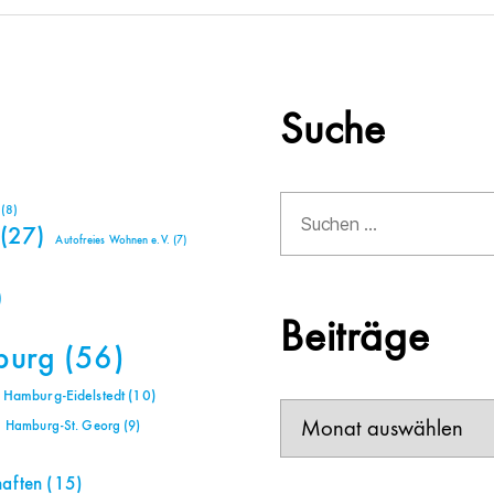
Suche
Suchen
(8)
nach:
(27)
Autofreies Wohnen e.V.
(7)
)
Beiträge
burg
(56)
Hamburg-Eidelstedt
(10)
Beiträge
Hamburg-St. Georg
(9)
haften
(15)