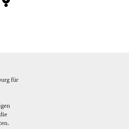
?
urg für
igen
die
ten.