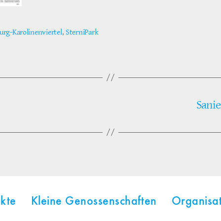
rg-Karolinenviertel
,
SterniPark
ter
Sani
kte
Kleine Genossenschaften
Organisa