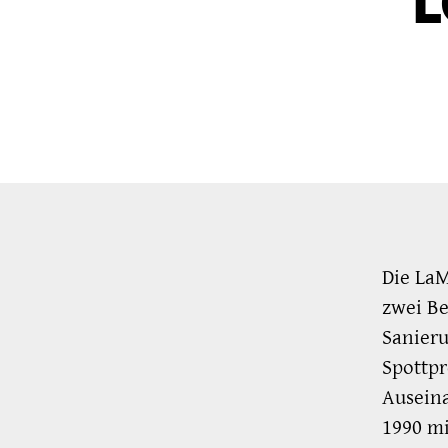
Die LaM
zwei Be
Sanieru
Spottpr
Ausein
1990 mi