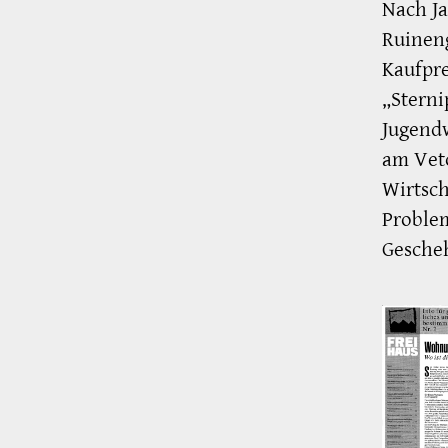
Nach Ja
Ruinen
Kaufpre
„Sterni
Jugendw
am Vet
Wirtsch
Problem
Gescheh