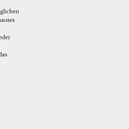
glichen
hauses
eder
das