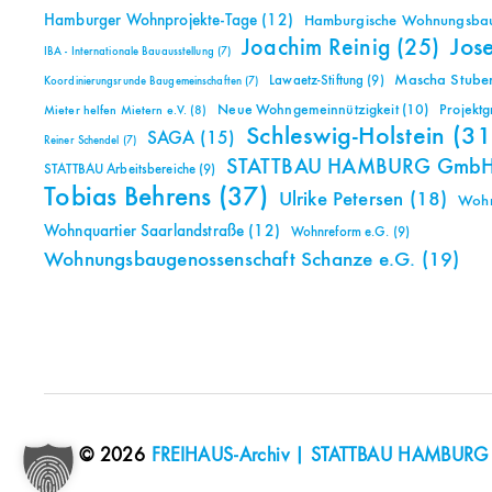
Hamburger Wohnprojekte-Tage
(12)
Hamburgische Wohnungsbauk
Jos
Joachim Reinig
(25)
IBA - Internationale Bauausstellung
(7)
Mascha Stuben
Lawaetz-Stiftung
(9)
Koordinierungsrunde Baugemeinschaften
(7)
Neue Wohngemeinnützigkeit
(10)
Projekt
Mieter helfen Mietern e.V.
(8)
Schleswig-Holstein
(31
SAGA
(15)
Reiner Schendel
(7)
STATTBAU HAMBURG Gmb
STATTBAU Arbeitsbereiche
(9)
Tobias Behrens
(37)
Ulrike Petersen
(18)
Woh
Wohnquartier Saarlandstraße
(12)
Wohnreform e.G.
(9)
Wohnungsbaugenossenschaft Schanze e.G.
(19)
© 2026
FREIHAUS-Archiv | STATTBAU HAMBURG