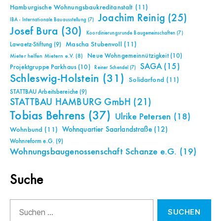
Hamburgische Wohnungsbaukreditanstalt
(11)
Joachim Reinig
(25)
IBA - Internationale Bauausstellung
(7)
Josef Bura
(30)
Koordinierungsrunde Baugemeinschaften
(7)
Mascha Stubenvoll
(11)
Lawaetz-Stiftung
(9)
Neue Wohngemeinnützigkeit
(10)
Mieter helfen Mietern e.V.
(8)
SAGA
(15)
Projektgruppe Parkhaus
(10)
Reiner Schendel
(7)
Schleswig-Holstein
(31)
Solidarfond
(11)
STATTBAU Arbeitsbereiche
(9)
STATTBAU HAMBURG GmbH
(21)
Tobias Behrens
(37)
Ulrike Petersen
(18)
Wohnquartier Saarlandstraße
(12)
Wohnbund
(11)
Wohnreform e.G.
(9)
Wohnungsbaugenossenschaft Schanze e.G.
(19)
Suche
Suchen
nach: