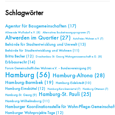
Schlagwörter
Agentur für Baugemeinschaften
(17)
Allmende Wulfsdorf e.V.
(8)
Alternatives Baubetreuungsprogramm
(7)
Altwerden im Quartier
(27)
Autofreies Wohnen e.V.
(7)
Behörde für Stadtentwicklung und Umwelt
(13)
Behörde für Stadtentwicklung und Wohnen
(11)
Britta Becher
(12)
Drachenbau St. Georg Wohngenossenschaft e.G.
(8)
Erbbaurecht
(14)
Forum Gemeinschaftliches Wohnen e.V. – Bundesvereinigung
(9)
Hamburg
(56)
Hamburg-Altona
(28)
Hamburg-Barmbek
(19)
Hamburg-Eidelstedt
(10)
Hamburg-Eimsbüttel
(12)
Hamburg-Karolinenviertel
(7)
Hamburg-Ottensen
(7)
Hamburg-St. Pauli
(25)
Hamburg-St. Georg
(9)
Hamburg-Wilhelmsburg
(11)
Hamburger Koordinationsstelle für Wohn-Pflege-Gemeinschaf
Hamburger Wohnprojekte-Tage
(12)