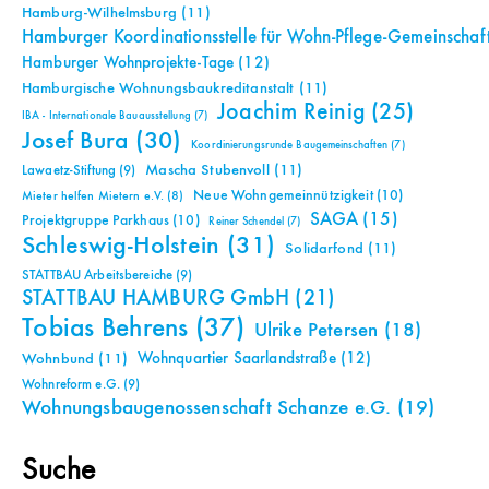
Hamburg-Wilhelmsburg
(11)
Hamburger Koordinationsstelle für Wohn-Pflege-Gemeinschaf
Hamburger Wohnprojekte-Tage
(12)
Hamburgische Wohnungsbaukreditanstalt
(11)
Joachim Reinig
(25)
IBA - Internationale Bauausstellung
(7)
Josef Bura
(30)
Koordinierungsrunde Baugemeinschaften
(7)
Mascha Stubenvoll
(11)
Lawaetz-Stiftung
(9)
Neue Wohngemeinnützigkeit
(10)
Mieter helfen Mietern e.V.
(8)
SAGA
(15)
Projektgruppe Parkhaus
(10)
Reiner Schendel
(7)
Schleswig-Holstein
(31)
Solidarfond
(11)
STATTBAU Arbeitsbereiche
(9)
STATTBAU HAMBURG GmbH
(21)
Tobias Behrens
(37)
Ulrike Petersen
(18)
Wohnquartier Saarlandstraße
(12)
Wohnbund
(11)
Wohnreform e.G.
(9)
Wohnungsbaugenossenschaft Schanze e.G.
(19)
Suche