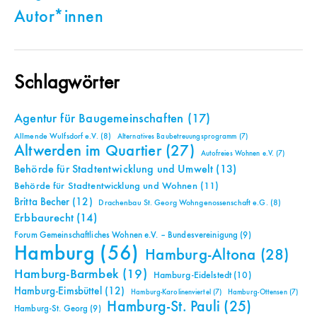
Autor*innen
Schlagwörter
Agentur für Baugemeinschaften
(17)
Allmende Wulfsdorf e.V.
(8)
Alternatives Baubetreuungsprogramm
(7)
Altwerden im Quartier
(27)
Autofreies Wohnen e.V.
(7)
Behörde für Stadtentwicklung und Umwelt
(13)
Behörde für Stadtentwicklung und Wohnen
(11)
Britta Becher
(12)
Drachenbau St. Georg Wohngenossenschaft e.G.
(8)
Erbbaurecht
(14)
Forum Gemeinschaftliches Wohnen e.V. – Bundesvereinigung
(9)
Hamburg
(56)
Hamburg-Altona
(28)
Hamburg-Barmbek
(19)
Hamburg-Eidelstedt
(10)
Hamburg-Eimsbüttel
(12)
Hamburg-Karolinenviertel
(7)
Hamburg-Ottensen
(7)
Hamburg-St. Pauli
(25)
Hamburg-St. Georg
(9)