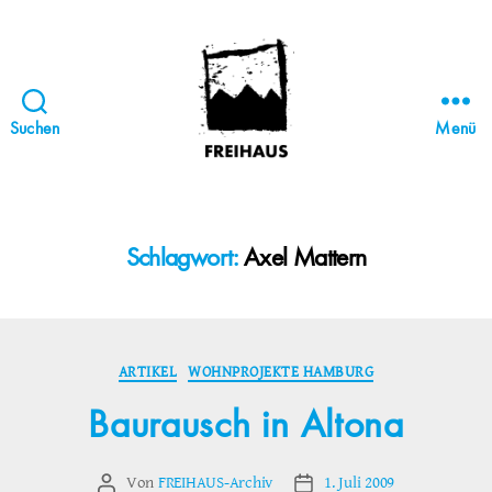
Suchen
Menü
FREIHAUS-
Archiv
|
STATTBAU
Schlagwort:
Axel Mattern
HAMBURG
Kategorien
ARTIKEL
WOHNPROJEKTE HAMBURG
Baurausch in Altona
Von
FREIHAUS-Archiv
1. Juli 2009
Beitragsautor
Veröffentlichungsdatum