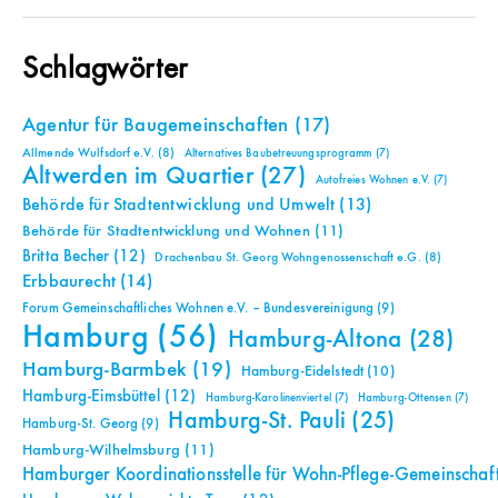
Schlagwörter
Agentur für Baugemeinschaften
(17)
Allmende Wulfsdorf e.V.
(8)
Alternatives Baubetreuungsprogramm
(7)
Altwerden im Quartier
(27)
Autofreies Wohnen e.V.
(7)
Behörde für Stadtentwicklung und Umwelt
(13)
Behörde für Stadtentwicklung und Wohnen
(11)
Britta Becher
(12)
Drachenbau St. Georg Wohngenossenschaft e.G.
(8)
Erbbaurecht
(14)
Forum Gemeinschaftliches Wohnen e.V. – Bundesvereinigung
(9)
Hamburg
(56)
Hamburg-Altona
(28)
Hamburg-Barmbek
(19)
Hamburg-Eidelstedt
(10)
Hamburg-Eimsbüttel
(12)
Hamburg-Karolinenviertel
(7)
Hamburg-Ottensen
(7)
Hamburg-St. Pauli
(25)
Hamburg-St. Georg
(9)
Hamburg-Wilhelmsburg
(11)
Hamburger Koordinationsstelle für Wohn-Pflege-Gemeinschaf