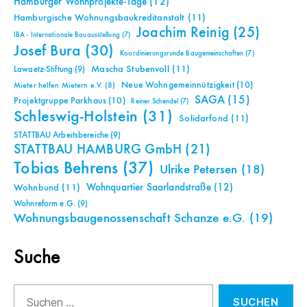
Hamburger Wohnprojekte-Tage
(12)
Hamburgische Wohnungsbaukreditanstalt
(11)
Joachim Reinig
(25)
IBA - Internationale Bauausstellung
(7)
Josef Bura
(30)
Koordinierungsrunde Baugemeinschaften
(7)
Mascha Stubenvoll
(11)
Lawaetz-Stiftung
(9)
Neue Wohngemeinnützigkeit
(10)
Mieter helfen Mietern e.V.
(8)
SAGA
(15)
Projektgruppe Parkhaus
(10)
Reiner Schendel
(7)
Schleswig-Holstein
(31)
Solidarfond
(11)
STATTBAU Arbeitsbereiche
(9)
STATTBAU HAMBURG GmbH
(21)
Tobias Behrens
(37)
Ulrike Petersen
(18)
Wohnquartier Saarlandstraße
(12)
Wohnbund
(11)
Wohnreform e.G.
(9)
Wohnungsbaugenossenschaft Schanze e.G.
(19)
Suche
Suchen