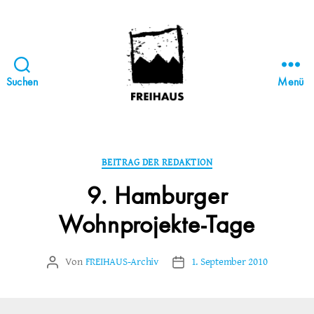
Suchen
Menü
FREIHAUS-
Archiv
|
STATTBAU
Kategorien
BEITRAG DER REDAKTION
HAMBURG
9. Hamburger
Wohnprojekte-Tage
Von
FREIHAUS-Archiv
1. September 2010
Beitragsautor
Veröffentlichungsdatum