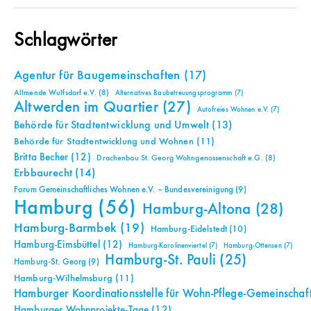
Schlagwörter
Agentur für Baugemeinschaften
(17)
Allmende Wulfsdorf e.V.
(8)
Alternatives Baubetreuungsprogramm
(7)
Altwerden im Quartier
(27)
Autofreies Wohnen e.V.
(7)
Behörde für Stadtentwicklung und Umwelt
(13)
Behörde für Stadtentwicklung und Wohnen
(11)
Britta Becher
(12)
Drachenbau St. Georg Wohngenossenschaft e.G.
(8)
Erbbaurecht
(14)
Forum Gemeinschaftliches Wohnen e.V. – Bundesvereinigung
(9)
Hamburg
(56)
Hamburg-Altona
(28)
Hamburg-Barmbek
(19)
Hamburg-Eidelstedt
(10)
Hamburg-Eimsbüttel
(12)
Hamburg-Karolinenviertel
(7)
Hamburg-Ottensen
(7)
Hamburg-St. Pauli
(25)
Hamburg-St. Georg
(9)
Hamburg-Wilhelmsburg
(11)
Hamburger Koordinationsstelle für Wohn-Pflege-Gemeinschaf
Hamburger Wohnprojekte-Tage
(12)