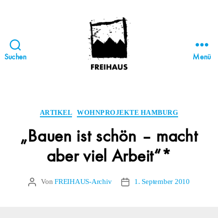
Suchen
Menü
FREIHAUS-
Archiv
|
STATTBAU
Kategorien
ARTIKEL
WOHNPROJEKTE HAMBURG
HAMBURG
„Bauen ist schön – macht
aber viel Arbeit“*
Von
FREIHAUS-Archiv
1. September 2010
Beitragsautor
Veröffentlichungsdatum