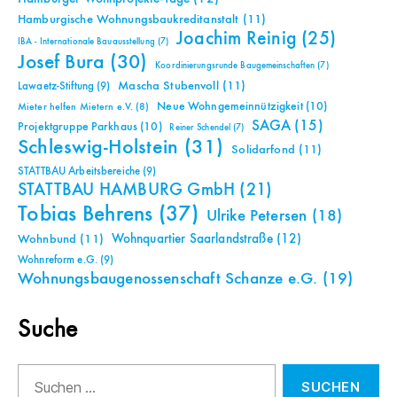
Hamburgische Wohnungsbaukreditanstalt
(11)
Joachim Reinig
(25)
IBA - Internationale Bauausstellung
(7)
Josef Bura
(30)
Koordinierungsrunde Baugemeinschaften
(7)
Mascha Stubenvoll
(11)
Lawaetz-Stiftung
(9)
Neue Wohngemeinnützigkeit
(10)
Mieter helfen Mietern e.V.
(8)
SAGA
(15)
Projektgruppe Parkhaus
(10)
Reiner Schendel
(7)
Schleswig-Holstein
(31)
Solidarfond
(11)
STATTBAU Arbeitsbereiche
(9)
STATTBAU HAMBURG GmbH
(21)
Tobias Behrens
(37)
Ulrike Petersen
(18)
Wohnquartier Saarlandstraße
(12)
Wohnbund
(11)
Wohnreform e.G.
(9)
Wohnungsbaugenossenschaft Schanze e.G.
(19)
Suche
Suchen
nach: