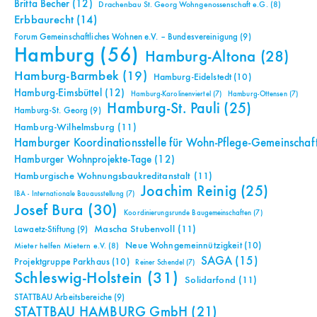
Britta Becher
(12)
Drachenbau St. Georg Wohngenossenschaft e.G.
(8)
Erbbaurecht
(14)
Forum Gemeinschaftliches Wohnen e.V. – Bundesvereinigung
(9)
Hamburg
(56)
Hamburg-Altona
(28)
Hamburg-Barmbek
(19)
Hamburg-Eidelstedt
(10)
Hamburg-Eimsbüttel
(12)
Hamburg-Karolinenviertel
(7)
Hamburg-Ottensen
(7)
Hamburg-St. Pauli
(25)
Hamburg-St. Georg
(9)
Hamburg-Wilhelmsburg
(11)
Hamburger Koordinationsstelle für Wohn-Pflege-Gemeinschaf
Hamburger Wohnprojekte-Tage
(12)
Hamburgische Wohnungsbaukreditanstalt
(11)
Joachim Reinig
(25)
IBA - Internationale Bauausstellung
(7)
Josef Bura
(30)
Koordinierungsrunde Baugemeinschaften
(7)
Mascha Stubenvoll
(11)
Lawaetz-Stiftung
(9)
Neue Wohngemeinnützigkeit
(10)
Mieter helfen Mietern e.V.
(8)
SAGA
(15)
Projektgruppe Parkhaus
(10)
Reiner Schendel
(7)
Schleswig-Holstein
(31)
Solidarfond
(11)
STATTBAU Arbeitsbereiche
(9)
STATTBAU HAMBURG GmbH
(21)