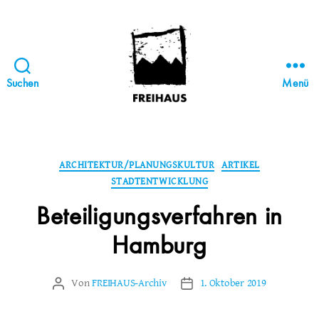
Suchen
Menü
FREIHAUS-
Archiv
|
STATTBAU
Kategorien
ARCHITEKTUR/PLANUNGSKULTUR
ARTIKEL
HAMBURG
STADTENTWICKLUNG
Beteiligungsverfahren in
Hamburg
Von
FREIHAUS-Archiv
1. Oktober 2019
Beitragsautor
Veröffentlichungsdatum