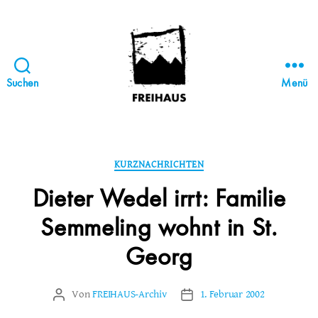
Suchen
Menü
FREIHAUS-
Archiv
|
STATTBAU
Kategorien
KURZNACHRICHTEN
HAMBURG
Dieter Wedel irrt: Familie
Semmeling wohnt in St.
Georg
Von
FREIHAUS-Archiv
1. Februar 2002
Beitragsautor
Veröffentlichungsdatum