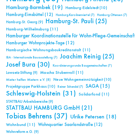
Hamburg-Barmbek
(19)
Hamburg-Eidelstedt
(10)
Hamburg-Eimsbüttel
(12)
Hamburg-Karolinenviertel
(7)
Hamburg-Ottensen
(7)
Hamburg-St. Pauli
(25)
Hamburg-St. Georg
(9)
Hamburg-Wilhelmsburg
(11)
Hamburger Koordinationsstelle für Wohn-Pflege-Gemeinschaf
Hamburger Wohnprojekte-Tage
(12)
Hamburgische Wohnungsbaukreditanstalt
(11)
Joachim Reinig
(25)
IBA - Internationale Bauausstellung
(7)
Josef Bura
(30)
Koordinierungsrunde Baugemeinschaften
(7)
Mascha Stubenvoll
(11)
Lawaetz-Stiftung
(9)
Neue Wohngemeinnützigkeit
(10)
Mieter helfen Mietern e.V.
(8)
SAGA
(15)
Projektgruppe Parkhaus
(10)
Reiner Schendel
(7)
Schleswig-Holstein
(31)
Solidarfond
(11)
STATTBAU Arbeitsbereiche
(9)
STATTBAU HAMBURG GmbH
(21)
Tobias Behrens
(37)
Ulrike Petersen
(18)
Wohnquartier Saarlandstraße
(12)
Wohnbund
(11)
Wohnreform e.G.
(9)