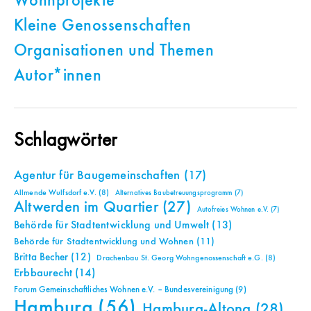
Wohnprojekte
Kleine Genossenschaften
Organisationen und Themen
Autor*innen
Schlagwörter
Agentur für Baugemeinschaften
(17)
Allmende Wulfsdorf e.V.
(8)
Alternatives Baubetreuungsprogramm
(7)
Altwerden im Quartier
(27)
Autofreies Wohnen e.V.
(7)
Behörde für Stadtentwicklung und Umwelt
(13)
Behörde für Stadtentwicklung und Wohnen
(11)
Britta Becher
(12)
Drachenbau St. Georg Wohngenossenschaft e.G.
(8)
Erbbaurecht
(14)
Forum Gemeinschaftliches Wohnen e.V. – Bundesvereinigung
(9)
Hamburg
(56)
Hamburg-Altona
(28)