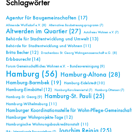
Schlagwörter
Agentur für Baugemeinschaften
(17)
Allmende Wulfsdorf e.V.
(8)
Alternatives Baubetreuungsprogramm
(7)
Altwerden im Quartier
(27)
Autofreies Wohnen e.V.
(7)
Behörde für Stadtentwicklung und Umwelt
(13)
Behörde für Stadtentwicklung und Wohnen
(11)
Britta Becher
(12)
Drachenbau St. Georg Wohngenossenschaft e.G.
(8)
Erbbaurecht
(14)
Forum Gemeinschaftliches Wohnen e.V. – Bundesvereinigung
(9)
Hamburg
(56)
Hamburg-Altona
(28)
Hamburg-Barmbek
(19)
Hamburg-Eidelstedt
(10)
Hamburg-Eimsbüttel
(12)
Hamburg-Karolinenviertel
(7)
Hamburg-Ottensen
(7)
Hamburg-St. Pauli
(25)
Hamburg-St. Georg
(9)
Hamburg-Wilhelmsburg
(11)
Hamburger Koordinationsstelle für Wohn-Pflege-Gemeinschaf
Hamburger Wohnprojekte-Tage
(12)
Hamburgische Wohnungsbaukreditanstalt
(11)
Joachim Reinig
(25)
IBA - Internationale Bauausstellung
(7)