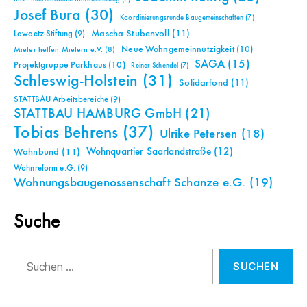
Josef Bura
(30)
Koordinierungsrunde Baugemeinschaften
(7)
Mascha Stubenvoll
(11)
Lawaetz-Stiftung
(9)
Neue Wohngemeinnützigkeit
(10)
Mieter helfen Mietern e.V.
(8)
SAGA
(15)
Projektgruppe Parkhaus
(10)
Reiner Schendel
(7)
Schleswig-Holstein
(31)
Solidarfond
(11)
STATTBAU Arbeitsbereiche
(9)
STATTBAU HAMBURG GmbH
(21)
Tobias Behrens
(37)
Ulrike Petersen
(18)
Wohnquartier Saarlandstraße
(12)
Wohnbund
(11)
Wohnreform e.G.
(9)
Wohnungsbaugenossenschaft Schanze e.G.
(19)
Suche
Suchen
nach: