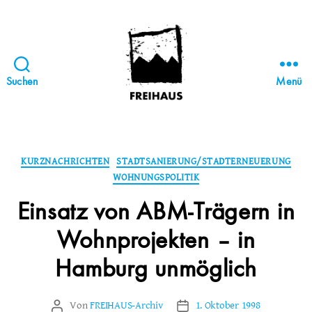
Suchen
Menü
FREIHAUS-
Archiv
|
STATTBAU
Kategorien
KURZNACHRICHTEN
STADTSANIERUNG/STADTERNEUERUNG
HAMBURG
WOHNUNGSPOLITIK
Einsatz von ABM-Trägern in
Wohnprojekten – in
Hamburg unmöglich
Von
FREIHAUS-Archiv
1. Oktober 1998
Beitragsautor
Veröffentlichungsdatum