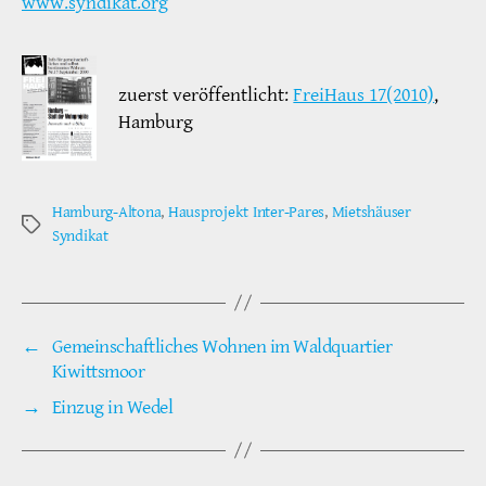
www.syndikat.org
zuerst veröffentlicht:
FreiHaus 17(2010)
,
Hamburg
Hamburg-Altona
,
Hausprojekt Inter-Pares
,
Mietshäuser
Schlagwörter
Syndikat
←
Gemeinschaftliches Wohnen im Waldquartier
Kiwittsmoor
→
Einzug in Wedel