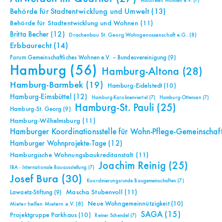
Autofreies Wohnen e.V.
(7)
Behörde für Stadtentwicklung und Umwelt
(13)
Behörde für Stadtentwicklung und Wohnen
(11)
Britta Becher
(12)
Drachenbau St. Georg Wohngenossenschaft e.G.
(8)
Erbbaurecht
(14)
Forum Gemeinschaftliches Wohnen e.V. – Bundesvereinigung
(9)
Hamburg
(56)
Hamburg-Altona
(28)
Hamburg-Barmbek
(19)
Hamburg-Eidelstedt
(10)
Hamburg-Eimsbüttel
(12)
Hamburg-Karolinenviertel
(7)
Hamburg-Ottensen
(7)
Hamburg-St. Pauli
(25)
Hamburg-St. Georg
(9)
Hamburg-Wilhelmsburg
(11)
Hamburger Koordinationsstelle für Wohn-Pflege-Gemeinschaf
Hamburger Wohnprojekte-Tage
(12)
Hamburgische Wohnungsbaukreditanstalt
(11)
Joachim Reinig
(25)
IBA - Internationale Bauausstellung
(7)
Josef Bura
(30)
Koordinierungsrunde Baugemeinschaften
(7)
Mascha Stubenvoll
(11)
Lawaetz-Stiftung
(9)
Neue Wohngemeinnützigkeit
(10)
Mieter helfen Mietern e.V.
(8)
SAGA
(15)
Projektgruppe Parkhaus
(10)
Reiner Schendel
(7)