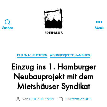
Suchen
Menü
FREIHAUS-
Archiv
|
STATTBAU
Kategorien
KURZNACHRICHTEN
WOHNPROJEKTE HAMBURG
HAMBURG
Einzug ins 1. Hamburger
Neubauprojekt mit dem
Mietshäuser Syndikat
Von
FREIHAUS-Archiv
1. September 2010
Beitragsautor
Veröffentlichungsdatum