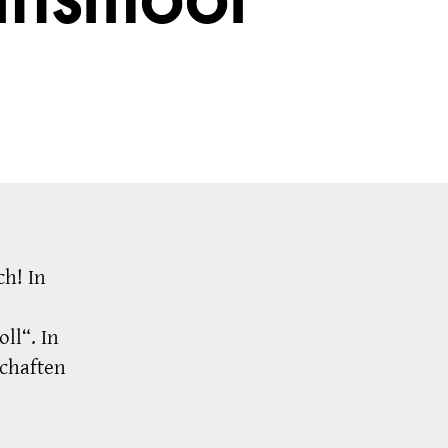
ittsmoor
ch! In
ll“. In
chaften