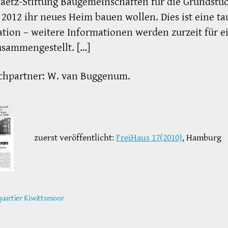
aetz-Stiftung Baugemeinschaften für die Grundstüc
 2012 ihr neues Heim bauen wollen. Dies ist eine ta
tion – weitere Informationen werden zurzeit für e
usammengestellt. […]
chpartner: W. van Buggenum.
zuerst veröffentlicht:
FreiHaus 17(2010)
, Hamburg
uartier Kiwittsmoor
ter