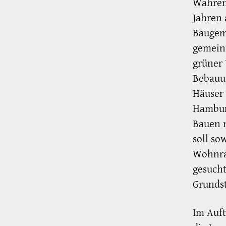
Während
Jahren 
Baugeme
gemeins
grüner
Bebauu
Häuser 
Hamburg
Bauen n
soll s
Wohnra
gesuch
Grundst
Im Auft