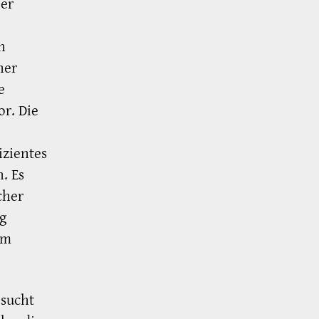
0er
n
her
e
r. Die
izientes
. Es
cher
g
em
 sucht