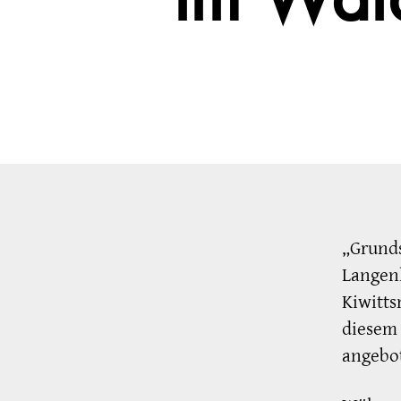
im Wald
„Grunds
Langen
Kiwitts
diesem
angebot