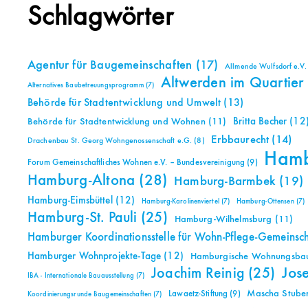
Schlagwörter
Agentur für Baugemeinschaften
(17)
Allmende Wulfsdorf e.V.
Altwerden im Quartier
Alternatives Baubetreuungsprogramm
(7)
Behörde für Stadtentwicklung und Umwelt
(13)
Britta Becher
(12
Behörde für Stadtentwicklung und Wohnen
(11)
Erbbaurecht
(14)
Drachenbau St. Georg Wohngenossenschaft e.G.
(8)
Ham
Forum Gemeinschaftliches Wohnen e.V. – Bundesvereinigung
(9)
Hamburg-Altona
(28)
Hamburg-Barmbek
(19)
Hamburg-Eimsbüttel
(12)
Hamburg-Karolinenviertel
(7)
Hamburg-Ottensen
(7)
Hamburg-St. Pauli
(25)
Hamburg-Wilhelmsburg
(11)
Hamburger Koordinationsstelle für Wohn-Pflege-Gemeinsc
Hamburger Wohnprojekte-Tage
(12)
Hamburgische Wohnungsbauk
Jos
Joachim Reinig
(25)
IBA - Internationale Bauausstellung
(7)
Mascha Stuben
Lawaetz-Stiftung
(9)
Koordinierungsrunde Baugemeinschaften
(7)