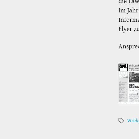
die Law
im Jahr
Informa
Flyer z
Anspre
Waldq
Schlagwör