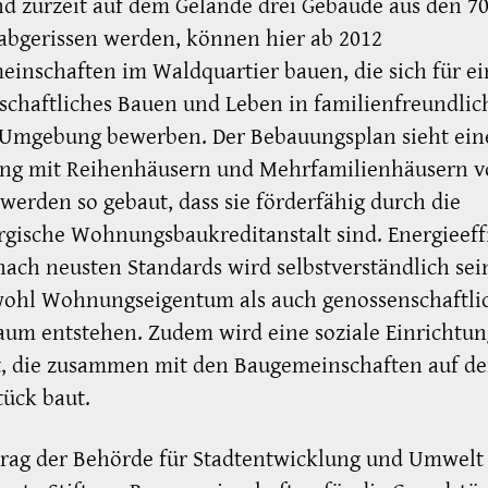
 zurzeit auf dem Gelände drei Gebäude aus den 7
abgerissen werden, können hier ab 2012
inschaften im Waldquartier bauen, die sich für ei
chaftliches Bauen und Leben in familienfreundlic
 Umgebung bewerben. Der Bebauungsplan sieht ein
ng mit Reihenhäusern und Mehrfamilienhäusern vo
werden so gebaut, dass sie förderfähig durch die
ische Wohnungsbaukreditanstalt sind. Energieeff
ach neusten Standards wird selbstverständlich sein
owohl Wohnungseigentum als auch genossenschaftli
um entstehen. Zudem wird eine soziale Einrichtun
t, die zusammen mit den Baugemeinschaften auf d
ück baut.
rag der Behörde für Stadtentwicklung und Umwelt