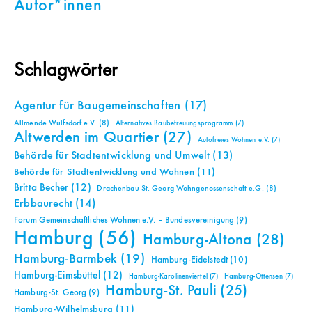
Autor*innen
Schlagwörter
Agentur für Baugemeinschaften
(17)
Allmende Wulfsdorf e.V.
(8)
Alternatives Baubetreuungsprogramm
(7)
Altwerden im Quartier
(27)
Autofreies Wohnen e.V.
(7)
Behörde für Stadtentwicklung und Umwelt
(13)
Behörde für Stadtentwicklung und Wohnen
(11)
Britta Becher
(12)
Drachenbau St. Georg Wohngenossenschaft e.G.
(8)
Erbbaurecht
(14)
Forum Gemeinschaftliches Wohnen e.V. – Bundesvereinigung
(9)
Hamburg
(56)
Hamburg-Altona
(28)
Hamburg-Barmbek
(19)
Hamburg-Eidelstedt
(10)
Hamburg-Eimsbüttel
(12)
Hamburg-Karolinenviertel
(7)
Hamburg-Ottensen
(7)
Hamburg-St. Pauli
(25)
Hamburg-St. Georg
(9)
Hamburg-Wilhelmsburg
(11)