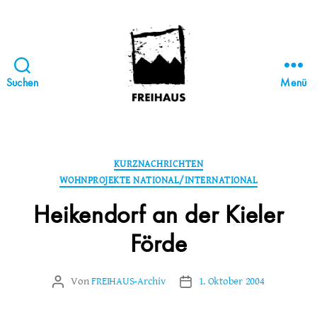
Suchen
Menü
FREIHAUS-
Archiv
|
STATTBAU
Kategorien
KURZNACHRICHTEN
HAMBURG
WOHNPROJEKTE NATIONAL/INTERNATIONAL
Heikendorf an der Kieler
Förde
Von
FREIHAUS-Archiv
1. Oktober 2004
Beitragsautor
Veröffentlichungsdatum