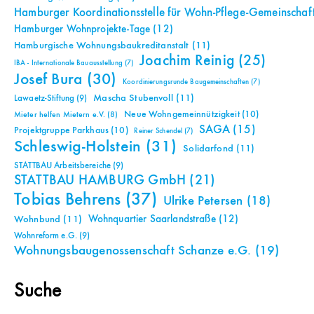
Hamburger Koordinationsstelle für Wohn-Pflege-Gemeinschaf
Hamburger Wohnprojekte-Tage
(12)
Hamburgische Wohnungsbaukreditanstalt
(11)
Joachim Reinig
(25)
IBA - Internationale Bauausstellung
(7)
Josef Bura
(30)
Koordinierungsrunde Baugemeinschaften
(7)
Mascha Stubenvoll
(11)
Lawaetz-Stiftung
(9)
Neue Wohngemeinnützigkeit
(10)
Mieter helfen Mietern e.V.
(8)
SAGA
(15)
Projektgruppe Parkhaus
(10)
Reiner Schendel
(7)
Schleswig-Holstein
(31)
Solidarfond
(11)
STATTBAU Arbeitsbereiche
(9)
STATTBAU HAMBURG GmbH
(21)
Tobias Behrens
(37)
Ulrike Petersen
(18)
Wohnquartier Saarlandstraße
(12)
Wohnbund
(11)
Wohnreform e.G.
(9)
Wohnungsbaugenossenschaft Schanze e.G.
(19)
Suche