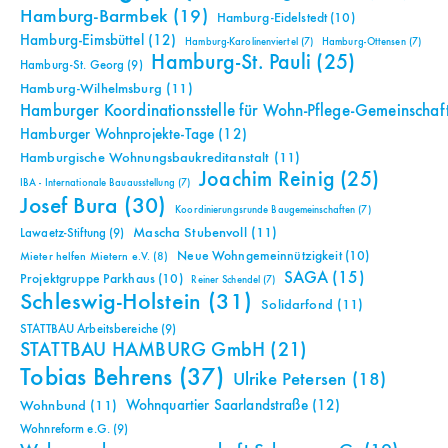
Hamburg-Barmbek
(19)
Hamburg-Eidelstedt
(10)
Hamburg-Eimsbüttel
(12)
Hamburg-Karolinenviertel
(7)
Hamburg-Ottensen
(7)
Hamburg-St. Pauli
(25)
Hamburg-St. Georg
(9)
Hamburg-Wilhelmsburg
(11)
Hamburger Koordinationsstelle für Wohn-Pflege-Gemeinschaf
Hamburger Wohnprojekte-Tage
(12)
Hamburgische Wohnungsbaukreditanstalt
(11)
Joachim Reinig
(25)
IBA - Internationale Bauausstellung
(7)
Josef Bura
(30)
Koordinierungsrunde Baugemeinschaften
(7)
Mascha Stubenvoll
(11)
Lawaetz-Stiftung
(9)
Neue Wohngemeinnützigkeit
(10)
Mieter helfen Mietern e.V.
(8)
SAGA
(15)
Projektgruppe Parkhaus
(10)
Reiner Schendel
(7)
Schleswig-Holstein
(31)
Solidarfond
(11)
STATTBAU Arbeitsbereiche
(9)
STATTBAU HAMBURG GmbH
(21)
Tobias Behrens
(37)
Ulrike Petersen
(18)
Wohnquartier Saarlandstraße
(12)
Wohnbund
(11)
Wohnreform e.G.
(9)