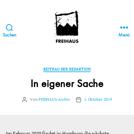
Suchen
Menü
FREIHAUS-
Archiv
|
STATTBAU
Kategorien
BEITRAG DER REDAKTION
HAMBURG
In eigener Sache
Von
FREIHAUS-Archiv
1. Oktober 2019
Beitragsautor
Veröffentlichungsdatum
Im Februar 2020 findet in Hamburg die nächste