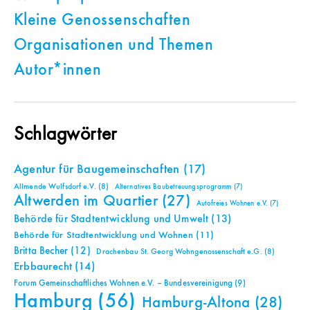
Kleine Genossenschaften
Organisationen und Themen
Autor*innen
Schlagwörter
Agentur für Baugemeinschaften
(17)
Allmende Wulfsdorf e.V.
(8)
Alternatives Baubetreuungsprogramm
(7)
Altwerden im Quartier
(27)
Autofreies Wohnen e.V.
(7)
Behörde für Stadtentwicklung und Umwelt
(13)
Behörde für Stadtentwicklung und Wohnen
(11)
Britta Becher
(12)
Drachenbau St. Georg Wohngenossenschaft e.G.
(8)
Erbbaurecht
(14)
Forum Gemeinschaftliches Wohnen e.V. – Bundesvereinigung
(9)
Hamburg
(56)
Hamburg-Altona
(28)