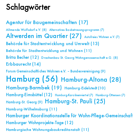
Schlagwörter
Agentur für Baugemeinschaften
(17)
Allmende Wulfsdorf e.V.
(8)
Alternatives Baubetreuungsprogramm
(7)
Altwerden im Quartier
(27)
Autofreies Wohnen e.V.
(7)
Behörde für Stadtentwicklung und Umwelt
(13)
Behörde für Stadtentwicklung und Wohnen
(11)
Britta Becher
(12)
Drachenbau St. Georg Wohngenossenschaft e.G.
(8)
Erbbaurecht
(14)
Forum Gemeinschaftliches Wohnen e.V. – Bundesvereinigung
(9)
Hamburg
(56)
Hamburg-Altona
(28)
Hamburg-Barmbek
(19)
Hamburg-Eidelstedt
(10)
Hamburg-Eimsbüttel
(12)
Hamburg-Karolinenviertel
(7)
Hamburg-Ottensen
(7)
Hamburg-St. Pauli
(25)
Hamburg-St. Georg
(9)
Hamburg-Wilhelmsburg
(11)
Hamburger Koordinationsstelle für Wohn-Pflege-Gemeinschaf
Hamburger Wohnprojekte-Tage
(12)
Hamburgische Wohnungsbaukreditanstalt
(11)