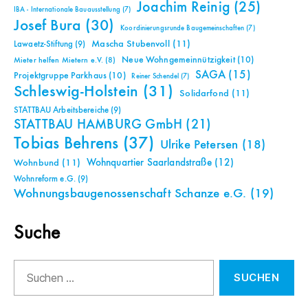
Joachim Reinig
(25)
IBA - Internationale Bauausstellung
(7)
Josef Bura
(30)
Koordinierungsrunde Baugemeinschaften
(7)
Mascha Stubenvoll
(11)
Lawaetz-Stiftung
(9)
Neue Wohngemeinnützigkeit
(10)
Mieter helfen Mietern e.V.
(8)
SAGA
(15)
Projektgruppe Parkhaus
(10)
Reiner Schendel
(7)
Schleswig-Holstein
(31)
Solidarfond
(11)
STATTBAU Arbeitsbereiche
(9)
STATTBAU HAMBURG GmbH
(21)
Tobias Behrens
(37)
Ulrike Petersen
(18)
Wohnquartier Saarlandstraße
(12)
Wohnbund
(11)
Wohnreform e.G.
(9)
Wohnungsbaugenossenschaft Schanze e.G.
(19)
Suche
Suchen
nach: