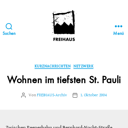
Suchen
Menü
FREIHAUS-
Archiv
|
STATTBAU
Kategorien
KURZNACHRICHTEN
NETZWERK
HAMBURG
Wohnen im tiefsten St. Pauli
Von
FREIHAUS-Archiv
1. Oktober 2004
Beitragsautor
Veröffentlichungsdatum
Zwischen Reeperbahn und Bernhard-Nocht-Straße