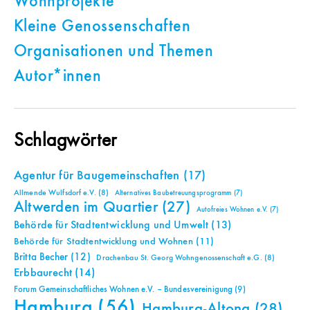
Wohnprojekte
Kleine Genossenschaften
Organisationen und Themen
Autor*innen
Schlagwörter
Agentur für Baugemeinschaften
(17)
Allmende Wulfsdorf e.V.
(8)
Alternatives Baubetreuungsprogramm
(7)
Altwerden im Quartier
(27)
Autofreies Wohnen e.V.
(7)
Behörde für Stadtentwicklung und Umwelt
(13)
Behörde für Stadtentwicklung und Wohnen
(11)
Britta Becher
(12)
Drachenbau St. Georg Wohngenossenschaft e.G.
(8)
Erbbaurecht
(14)
Forum Gemeinschaftliches Wohnen e.V. – Bundesvereinigung
(9)
Hamburg
(56)
Hamburg-Altona
(28)