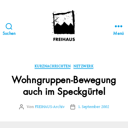
Suchen
Menü
FREIHAUS-
Archiv
|
STATTBAU
Kategorien
KURZNACHRICHTEN
NETZWERK
HAMBURG
Wohngruppen-Bewegung
auch im Speckgürtel
Von
FREIHAUS-Archiv
1. September 2002
Beitragsautor
Veröffentlichungsdatum