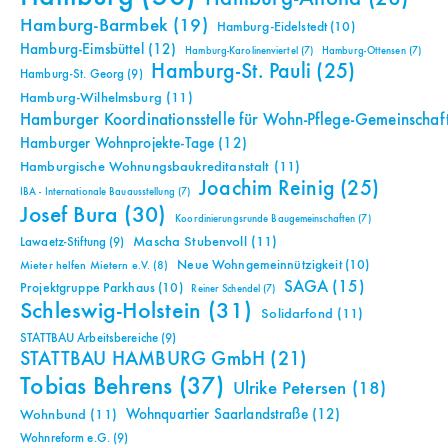
Hamburg-Barmbek
(19)
Hamburg-Eidelstedt
(10)
Hamburg-Eimsbüttel
(12)
Hamburg-Karolinenviertel
(7)
Hamburg-Ottensen
(7)
Hamburg-St. Pauli
(25)
Hamburg-St. Georg
(9)
Hamburg-Wilhelmsburg
(11)
Hamburger Koordinationsstelle für Wohn-Pflege-Gemeinschaf
Hamburger Wohnprojekte-Tage
(12)
Hamburgische Wohnungsbaukreditanstalt
(11)
Joachim Reinig
(25)
IBA - Internationale Bauausstellung
(7)
Josef Bura
(30)
Koordinierungsrunde Baugemeinschaften
(7)
Mascha Stubenvoll
(11)
Lawaetz-Stiftung
(9)
Neue Wohngemeinnützigkeit
(10)
Mieter helfen Mietern e.V.
(8)
SAGA
(15)
Projektgruppe Parkhaus
(10)
Reiner Schendel
(7)
Schleswig-Holstein
(31)
Solidarfond
(11)
STATTBAU Arbeitsbereiche
(9)
STATTBAU HAMBURG GmbH
(21)
Tobias Behrens
(37)
Ulrike Petersen
(18)
Wohnquartier Saarlandstraße
(12)
Wohnbund
(11)
Wohnreform e.G.
(9)