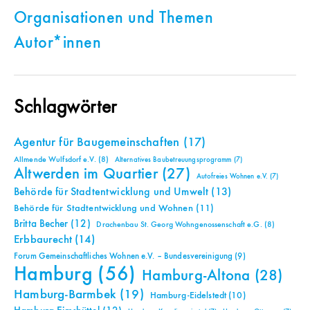
Organisationen und Themen
Autor*innen
Schlagwörter
Agentur für Baugemeinschaften
(17)
Allmende Wulfsdorf e.V.
(8)
Alternatives Baubetreuungsprogramm
(7)
Altwerden im Quartier
(27)
Autofreies Wohnen e.V.
(7)
Behörde für Stadtentwicklung und Umwelt
(13)
Behörde für Stadtentwicklung und Wohnen
(11)
Britta Becher
(12)
Drachenbau St. Georg Wohngenossenschaft e.G.
(8)
Erbbaurecht
(14)
Forum Gemeinschaftliches Wohnen e.V. – Bundesvereinigung
(9)
Hamburg
(56)
Hamburg-Altona
(28)
Hamburg-Barmbek
(19)
Hamburg-Eidelstedt
(10)