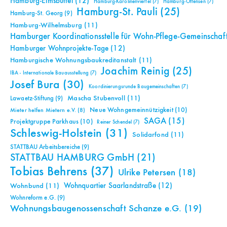
Hamburg-Eimsbüttel
(12)
Hamburg-Karolinenviertel
(7)
Hamburg-Ottensen
(7)
Hamburg-St. Pauli
(25)
Hamburg-St. Georg
(9)
Hamburg-Wilhelmsburg
(11)
Hamburger Koordinationsstelle für Wohn-Pflege-Gemeinschaf
Hamburger Wohnprojekte-Tage
(12)
Hamburgische Wohnungsbaukreditanstalt
(11)
Joachim Reinig
(25)
IBA - Internationale Bauausstellung
(7)
Josef Bura
(30)
Koordinierungsrunde Baugemeinschaften
(7)
Mascha Stubenvoll
(11)
Lawaetz-Stiftung
(9)
Neue Wohngemeinnützigkeit
(10)
Mieter helfen Mietern e.V.
(8)
SAGA
(15)
Projektgruppe Parkhaus
(10)
Reiner Schendel
(7)
Schleswig-Holstein
(31)
Solidarfond
(11)
STATTBAU Arbeitsbereiche
(9)
STATTBAU HAMBURG GmbH
(21)
Tobias Behrens
(37)
Ulrike Petersen
(18)
Wohnquartier Saarlandstraße
(12)
Wohnbund
(11)
Wohnreform e.G.
(9)
Wohnungsbaugenossenschaft Schanze e.G.
(19)