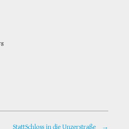
rg
StattSchloss in die Unzerstraße
→