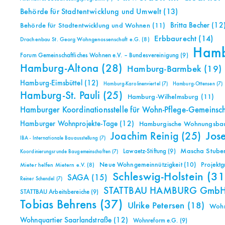
Behörde für Stadtentwicklung und Umwelt
(13)
Britta Becher
(12
Behörde für Stadtentwicklung und Wohnen
(11)
Erbbaurecht
(14)
Drachenbau St. Georg Wohngenossenschaft e.G.
(8)
Ham
Forum Gemeinschaftliches Wohnen e.V. – Bundesvereinigung
(9)
Hamburg-Altona
(28)
Hamburg-Barmbek
(19)
Hamburg-Eimsbüttel
(12)
Hamburg-Karolinenviertel
(7)
Hamburg-Ottensen
(7)
Hamburg-St. Pauli
(25)
Hamburg-Wilhelmsburg
(11)
Hamburger Koordinationsstelle für Wohn-Pflege-Gemeinsc
Hamburger Wohnprojekte-Tage
(12)
Hamburgische Wohnungsbauk
Jos
Joachim Reinig
(25)
IBA - Internationale Bauausstellung
(7)
Mascha Stuben
Lawaetz-Stiftung
(9)
Koordinierungsrunde Baugemeinschaften
(7)
Neue Wohngemeinnützigkeit
(10)
Projekt
Mieter helfen Mietern e.V.
(8)
Schleswig-Holstein
(31
SAGA
(15)
Reiner Schendel
(7)
STATTBAU HAMBURG Gmb
STATTBAU Arbeitsbereiche
(9)
Tobias Behrens
(37)
Ulrike Petersen
(18)
Woh
Wohnquartier Saarlandstraße
(12)
Wohnreform e.G.
(9)