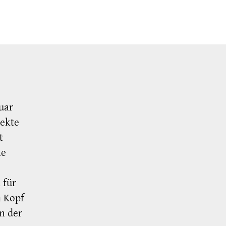
uar
jekte
t
he
 für
m Kopf
in der