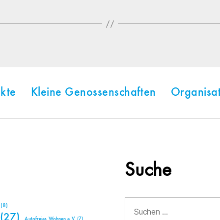
kte
Kleine Genossenschaften
Organisa
Suche
Suchen
(8)
nach:
(27)
Autofreies Wohnen e.V.
(7)