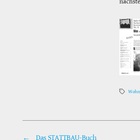
nächst
Wohnr
Schlagwör
←
Das STATTBAU-Buch