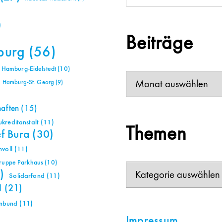
)
Beiträge
burg
(56)
Hamburg-Eidelstedt
(10)
Beiträge
Hamburg-St. Georg
(9)
haften
(15)
reditanstalt
(11)
Themen
ef Bura
(30)
voll
(11)
gruppe Parkhaus
(10)
Themen
)
Solidarfond
(11)
H
(21)
nbund
(11)
Impressum