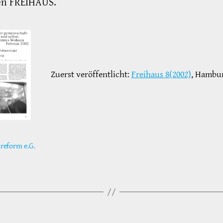
en FREIHAUS.
Zuerst veröffentlicht:
Freihaus 8(2002)
, Hambu
eform e.G.
ter