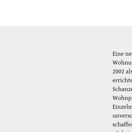
Eine ne
Wohnun
2002 al
errich
Schanze
Wohnpro
Einzelm
unverso
schaffe