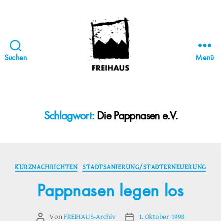
Suchen
Menü
FREIHAUS-
Archiv
|
STATTBAU
Schlagwort:
Die Pappnasen e.V.
HAMBURG
Kategorien
KURZNACHRICHTEN
STADTSANIERUNG/STADTERNEUERUNG
Pappnasen legen los
Von
FREIHAUS-Archiv
1. Oktober 1998
Beitragsautor
Veröffentlichungsdatum