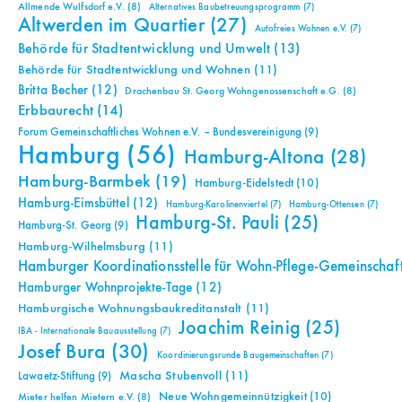
Allmende Wulfsdorf e.V.
(8)
Alternatives Baubetreuungsprogramm
(7)
Altwerden im Quartier
(27)
Autofreies Wohnen e.V.
(7)
Behörde für Stadtentwicklung und Umwelt
(13)
Behörde für Stadtentwicklung und Wohnen
(11)
Britta Becher
(12)
Drachenbau St. Georg Wohngenossenschaft e.G.
(8)
Erbbaurecht
(14)
Forum Gemeinschaftliches Wohnen e.V. – Bundesvereinigung
(9)
Hamburg
(56)
Hamburg-Altona
(28)
Hamburg-Barmbek
(19)
Hamburg-Eidelstedt
(10)
Hamburg-Eimsbüttel
(12)
Hamburg-Karolinenviertel
(7)
Hamburg-Ottensen
(7)
Hamburg-St. Pauli
(25)
Hamburg-St. Georg
(9)
Hamburg-Wilhelmsburg
(11)
Hamburger Koordinationsstelle für Wohn-Pflege-Gemeinschaf
Hamburger Wohnprojekte-Tage
(12)
Hamburgische Wohnungsbaukreditanstalt
(11)
Joachim Reinig
(25)
IBA - Internationale Bauausstellung
(7)
Josef Bura
(30)
Koordinierungsrunde Baugemeinschaften
(7)
Mascha Stubenvoll
(11)
Lawaetz-Stiftung
(9)
Neue Wohngemeinnützigkeit
(10)
Mieter helfen Mietern e.V.
(8)