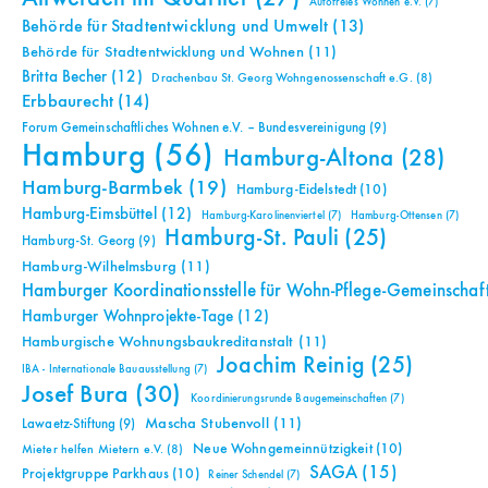
Autofreies Wohnen e.V.
(7)
Behörde für Stadtentwicklung und Umwelt
(13)
Behörde für Stadtentwicklung und Wohnen
(11)
Britta Becher
(12)
Drachenbau St. Georg Wohngenossenschaft e.G.
(8)
Erbbaurecht
(14)
Forum Gemeinschaftliches Wohnen e.V. – Bundesvereinigung
(9)
Hamburg
(56)
Hamburg-Altona
(28)
Hamburg-Barmbek
(19)
Hamburg-Eidelstedt
(10)
Hamburg-Eimsbüttel
(12)
Hamburg-Karolinenviertel
(7)
Hamburg-Ottensen
(7)
Hamburg-St. Pauli
(25)
Hamburg-St. Georg
(9)
Hamburg-Wilhelmsburg
(11)
Hamburger Koordinationsstelle für Wohn-Pflege-Gemeinschaf
Hamburger Wohnprojekte-Tage
(12)
Hamburgische Wohnungsbaukreditanstalt
(11)
Joachim Reinig
(25)
IBA - Internationale Bauausstellung
(7)
Josef Bura
(30)
Koordinierungsrunde Baugemeinschaften
(7)
Mascha Stubenvoll
(11)
Lawaetz-Stiftung
(9)
Neue Wohngemeinnützigkeit
(10)
Mieter helfen Mietern e.V.
(8)
SAGA
(15)
Projektgruppe Parkhaus
(10)
Reiner Schendel
(7)