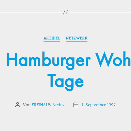
Kategorien
ARTIKEL
NETZWERK
n Hamburger Woh
Tage
Von
FREIHAUS-Archiv
1. September 1997
Beitragsautor
Veröffentlichungsdatum