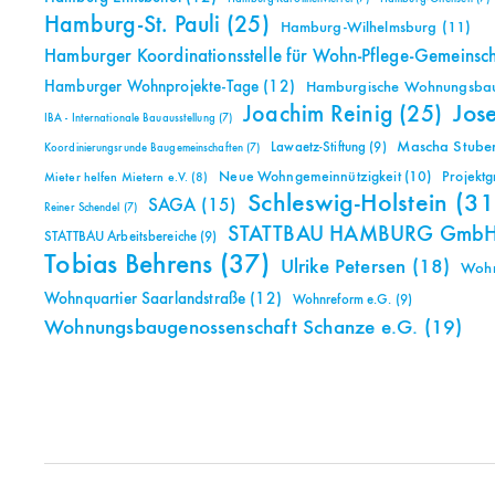
Hamburg-St. Pauli
(25)
Hamburg-Wilhelmsburg
(11)
Hamburger Koordinationsstelle für Wohn-Pflege-Gemeinsc
Hamburger Wohnprojekte-Tage
(12)
Hamburgische Wohnungsbauk
Jos
Joachim Reinig
(25)
IBA - Internationale Bauausstellung
(7)
Mascha Stuben
Lawaetz-Stiftung
(9)
Koordinierungsrunde Baugemeinschaften
(7)
Neue Wohngemeinnützigkeit
(10)
Projekt
Mieter helfen Mietern e.V.
(8)
Schleswig-Holstein
(31
SAGA
(15)
Reiner Schendel
(7)
STATTBAU HAMBURG Gmb
STATTBAU Arbeitsbereiche
(9)
Tobias Behrens
(37)
Ulrike Petersen
(18)
Woh
Wohnquartier Saarlandstraße
(12)
Wohnreform e.G.
(9)
Wohnungsbaugenossenschaft Schanze e.G.
(19)