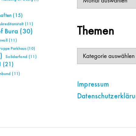
haften
(15)
reditanstalt
(11)
Themen
ef Bura
(30)
voll
(11)
gruppe Parkhaus
(10)
Themen
)
Solidarfond
(11)
H
(21)
nbund
(11)
Impressum
Datenschutzerklär