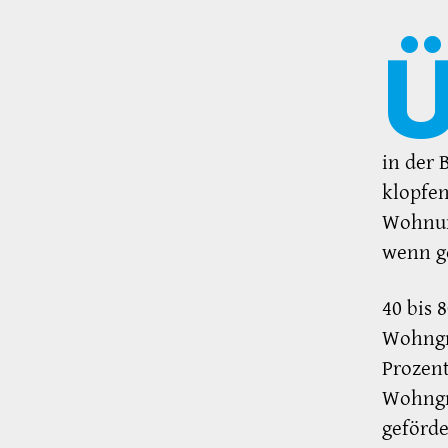
in der 
klopfe
Wohnung
wenn ge
40 bis 
Wohngru
Prozen
Wohngr
geförd