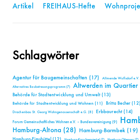
Beiträge
Artikel
FREIHAUS-Hefte
Wohnproje
Schlagwörter
Agentur für Baugemeinschaften
(17)
Allmende Wulfsdorf e.V.
Altwerden im Quartier
Alternatives Baubetreuungsprogramm
(7)
Behörde für Stadtentwicklung und Umwelt
(13)
Britta Becher
(12
Behörde für Stadtentwicklung und Wohnen
(11)
Erbbaurecht
(14)
Drachenbau St. Georg Wohngenossenschaft e.G.
(8)
Ham
Forum Gemeinschaftliches Wohnen e.V. – Bundesvereinigung
(9)
Hamburg-Altona
(28)
Hamburg-Barmbek
(19)
Hamburg-Eimsbüttel
(12)
Hamburg-Karolinenviertel
(7)
Hamburg-Ottensen
(7)