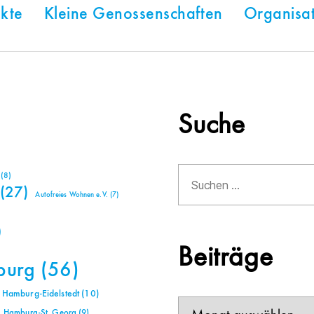
kte
Kleine Genossenschaften
Organisa
Suche
Suchen
(8)
nach:
(27)
Autofreies Wohnen e.V.
(7)
)
Beiträge
burg
(56)
Hamburg-Eidelstedt
(10)
Beiträge
Hamburg-St. Georg
(9)