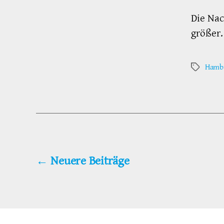
Die Nac
größer
Hambu
Schlagwör
←
Neuere
Beiträge
Seitennummerierun
der