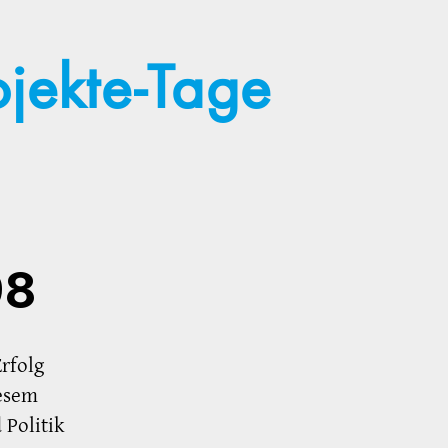
jekte-Tage
98
rfolg
esem
 Politik