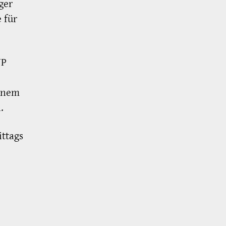
ger
 für
WP
einem
.
ttags