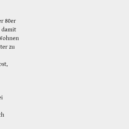
r 80er
t damit
-Wohnen
ter zu
st,
ei
ch