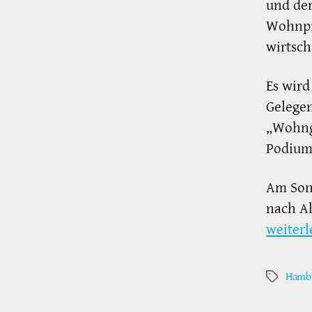
und de
Wohnpro
wirtsch
Es wird
Gelege
„Wohng
Podium
Am Sonn
nach Al
weiterl
Hambu
Schlagwör