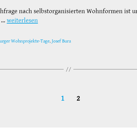
hfrage nach selbstorganisierten Wohnformen ist u
. …
weiterlesen
rger Wohnprojekte-Tage
,
Josef Bura
ter
1
2
g