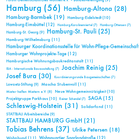
Forum Gemeinschaftliches Wohnen e.V. – Bundesvereinigung
(9)
Hamburg
(56)
Hamburg-Altona
(28)
Hamburg-Barmbek
(19)
Hamburg-Eidelstedt
(10)
Hamburg-Eimsbüttel
(12)
Hamburg-Karolinenviertel
(7)
Hamburg-Ottensen
(7)
Hamburg-St. Pauli
(25)
Hamburg-St. Georg
(9)
Hamburg-Wilhelmsburg
(11)
Hamburger Koordinationsstelle für Wohn-Pflege-Gemeinschaf
Hamburger Wohnprojekte-Tage
(12)
Hamburgische Wohnungsbaukreditanstalt
(11)
Joachim Reinig
(25)
IBA - Internationale Bauausstellung
(7)
Josef Bura
(30)
Koordinierungsrunde Baugemeinschaften
(7)
Mascha Stubenvoll
(11)
Lawaetz-Stiftung
(9)
Neue Wohngemeinnützigkeit
(10)
Mieter helfen Mietern e.V.
(8)
SAGA
(15)
Projektgruppe Parkhaus
(10)
Reiner Schendel
(7)
Schleswig-Holstein
(31)
Solidarfond
(11)
STATTBAU Arbeitsbereiche
(9)
STATTBAU HAMBURG GmbH
(21)
Tobias Behrens
(37)
Ulrike Petersen
(18)
Wohnquartier Saarlandstraße
(12)
Wohnbund
(11)