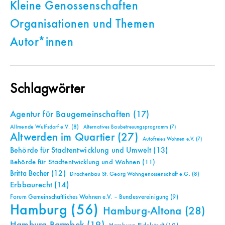
Kleine Genossenschaften
Organisationen und Themen
Autor*innen
Schlagwörter
Agentur für Baugemeinschaften
(17)
Allmende Wulfsdorf e.V.
(8)
Alternatives Baubetreuungsprogramm
(7)
Altwerden im Quartier
(27)
Autofreies Wohnen e.V.
(7)
Behörde für Stadtentwicklung und Umwelt
(13)
Behörde für Stadtentwicklung und Wohnen
(11)
Britta Becher
(12)
Drachenbau St. Georg Wohngenossenschaft e.G.
(8)
Erbbaurecht
(14)
Forum Gemeinschaftliches Wohnen e.V. – Bundesvereinigung
(9)
Hamburg
(56)
Hamburg-Altona
(28)
Hamburg-Barmbek
(19)