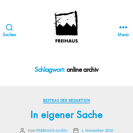
Suchen
Menü
FREIHAUS-
Archiv
|
STATTBAU
Schlagwort:
online archiv
HAMBURG
Kategorien
BEITRAG DER REDAKTION
In eigener Sache
Von
FREIHAUS-Archiv
1. November 2020
Beitragsautor
Veröffentlichungsdatum