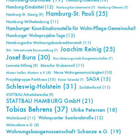
Hamburg-Eidelstedt
(10)
Hamburg-Eimsbüttel
(12)
Hamburg-Karolinenviertel
(7)
Hamburg-Ottensen
(7)
Hamburg-St. Pauli
(25)
Hamburg-St. Georg
(9)
Hamburg-Wilhelmsburg
(11)
Hamburger Koordinationsstelle für Wohn-Pflege-Gemeinschaf
Hamburger Wohnprojekte-Tage
(12)
Hamburgische Wohnungsbaukreditanstalt
(11)
Joachim Reinig
(25)
IBA - Internationale Bauausstellung
(7)
Josef Bura
(30)
Koordinierungsrunde Baugemeinschaften
(7)
Mascha Stubenvoll
(11)
Lawaetz-Stiftung
(9)
Neue Wohngemeinnützigkeit
(10)
Mieter helfen Mietern e.V.
(8)
SAGA
(15)
Projektgruppe Parkhaus
(10)
Reiner Schendel
(7)
Schleswig-Holstein
(31)
Solidarfond
(11)
STATTBAU Arbeitsbereiche
(9)
STATTBAU HAMBURG GmbH
(21)
Tobias Behrens
(37)
Ulrike Petersen
(18)
Wohnquartier Saarlandstraße
(12)
Wohnbund
(11)
Wohnreform e.G.
(9)
Wohnungsbaugenossenschaft Schanze e.G.
(19)