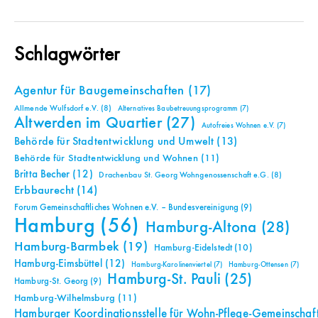
Schlagwörter
Agentur für Baugemeinschaften
(17)
Allmende Wulfsdorf e.V.
(8)
Alternatives Baubetreuungsprogramm
(7)
Altwerden im Quartier
(27)
Autofreies Wohnen e.V.
(7)
Behörde für Stadtentwicklung und Umwelt
(13)
Behörde für Stadtentwicklung und Wohnen
(11)
Britta Becher
(12)
Drachenbau St. Georg Wohngenossenschaft e.G.
(8)
Erbbaurecht
(14)
Forum Gemeinschaftliches Wohnen e.V. – Bundesvereinigung
(9)
Hamburg
(56)
Hamburg-Altona
(28)
Hamburg-Barmbek
(19)
Hamburg-Eidelstedt
(10)
Hamburg-Eimsbüttel
(12)
Hamburg-Karolinenviertel
(7)
Hamburg-Ottensen
(7)
Hamburg-St. Pauli
(25)
Hamburg-St. Georg
(9)
Hamburg-Wilhelmsburg
(11)
Hamburger Koordinationsstelle für Wohn-Pflege-Gemeinschaf