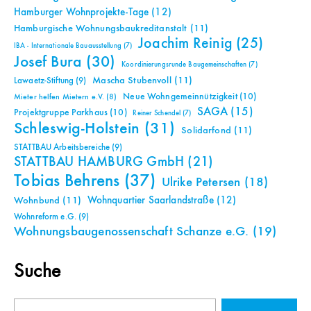
Hamburger Wohnprojekte-Tage
(12)
Hamburgische Wohnungsbaukreditanstalt
(11)
Joachim Reinig
(25)
IBA - Internationale Bauausstellung
(7)
Josef Bura
(30)
Koordinierungsrunde Baugemeinschaften
(7)
Mascha Stubenvoll
(11)
Lawaetz-Stiftung
(9)
Neue Wohngemeinnützigkeit
(10)
Mieter helfen Mietern e.V.
(8)
SAGA
(15)
Projektgruppe Parkhaus
(10)
Reiner Schendel
(7)
Schleswig-Holstein
(31)
Solidarfond
(11)
STATTBAU Arbeitsbereiche
(9)
STATTBAU HAMBURG GmbH
(21)
Tobias Behrens
(37)
Ulrike Petersen
(18)
Wohnquartier Saarlandstraße
(12)
Wohnbund
(11)
Wohnreform e.G.
(9)
Wohnungsbaugenossenschaft Schanze e.G.
(19)
Suche
Suchen