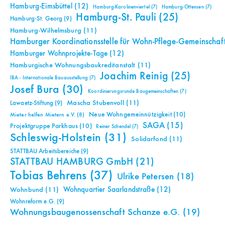
Hamburg-Eimsbüttel
(12)
Hamburg-Karolinenviertel
(7)
Hamburg-Ottensen
(7)
Hamburg-St. Pauli
(25)
Hamburg-St. Georg
(9)
Hamburg-Wilhelmsburg
(11)
Hamburger Koordinationsstelle für Wohn-Pflege-Gemeinschaf
Hamburger Wohnprojekte-Tage
(12)
Hamburgische Wohnungsbaukreditanstalt
(11)
Joachim Reinig
(25)
IBA - Internationale Bauausstellung
(7)
Josef Bura
(30)
Koordinierungsrunde Baugemeinschaften
(7)
Mascha Stubenvoll
(11)
Lawaetz-Stiftung
(9)
Neue Wohngemeinnützigkeit
(10)
Mieter helfen Mietern e.V.
(8)
SAGA
(15)
Projektgruppe Parkhaus
(10)
Reiner Schendel
(7)
Schleswig-Holstein
(31)
Solidarfond
(11)
STATTBAU Arbeitsbereiche
(9)
STATTBAU HAMBURG GmbH
(21)
Tobias Behrens
(37)
Ulrike Petersen
(18)
Wohnquartier Saarlandstraße
(12)
Wohnbund
(11)
Wohnreform e.G.
(9)
Wohnungsbaugenossenschaft Schanze e.G.
(19)