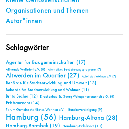
Kleine Genossenschaften
Organisationen und Themen
Autor*innen
Schlagwörter
Agentur für Baugemeinschaften
(17)
Allmende Wulfsdorf e.V.
(8)
Alternatives Baubetreuungsprogramm
(7)
Altwerden im Quartier
(27)
Autofreies Wohnen e.V.
(7)
Behörde für Stadtentwicklung und Umwelt
(13)
Behörde für Stadtentwicklung und Wohnen
(11)
Britta Becher
(12)
Drachenbau St. Georg Wohngenossenschaft e.G.
(8)
Erbbaurecht
(14)
Forum Gemeinschaftliches Wohnen e.V. – Bundesvereinigung
(9)
Hamburg
(56)
Hamburg-Altona
(28)
Hamburg-Barmbek
(19)
Hamburg-Eidelstedt
(10)