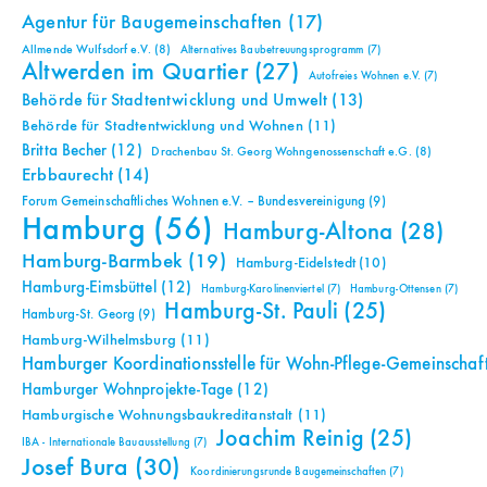
Agentur für Baugemeinschaften
(17)
Allmende Wulfsdorf e.V.
(8)
Alternatives Baubetreuungsprogramm
(7)
Altwerden im Quartier
(27)
Autofreies Wohnen e.V.
(7)
Behörde für Stadtentwicklung und Umwelt
(13)
Behörde für Stadtentwicklung und Wohnen
(11)
Britta Becher
(12)
Drachenbau St. Georg Wohngenossenschaft e.G.
(8)
Erbbaurecht
(14)
Forum Gemeinschaftliches Wohnen e.V. – Bundesvereinigung
(9)
Hamburg
(56)
Hamburg-Altona
(28)
Hamburg-Barmbek
(19)
Hamburg-Eidelstedt
(10)
Hamburg-Eimsbüttel
(12)
Hamburg-Karolinenviertel
(7)
Hamburg-Ottensen
(7)
Hamburg-St. Pauli
(25)
Hamburg-St. Georg
(9)
Hamburg-Wilhelmsburg
(11)
Hamburger Koordinationsstelle für Wohn-Pflege-Gemeinschaf
Hamburger Wohnprojekte-Tage
(12)
Hamburgische Wohnungsbaukreditanstalt
(11)
Joachim Reinig
(25)
IBA - Internationale Bauausstellung
(7)
Josef Bura
(30)
Koordinierungsrunde Baugemeinschaften
(7)