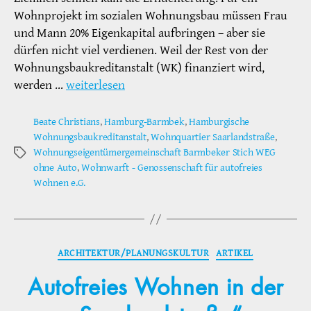
Wohnprojekt im sozialen Wohnungsbau müssen Frau
und Mann 20% Eigenkapital aufbringen – aber sie
dürfen nicht viel verdienen. Weil der Rest von der
Wohnungsbaukreditanstalt (WK) finanziert wird,
werden …
weiterlesen
Beate Christians
,
Hamburg-Barmbek
,
Hamburgische
Wohnungsbaukreditanstalt
,
Wohnquartier Saarlandstraße
,
Wohnungseigentümergemeinschaft Barmbeker Stich WEG
Schlagwörter
ohne Auto
,
Wohnwarft - Genossenschaft für autofreies
Wohnen e.G.
Kategorien
ARCHITEKTUR/PLANUNGSKULTUR
ARTIKEL
Autofreies Wohnen in der