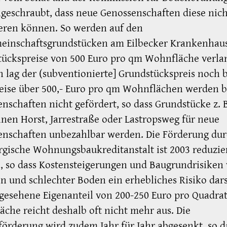
geschraubt, dass neue Genossenschaften diese nic
eren können. So werden auf den
einschaftsgrundstücken am Eilbecker Krankenhau
ückspreise von 500 Euro pro qm Wohnfläche verlan
n lag der (subventionierte] Grundstückspreis noch b
eise über 500,- Euro pro qm Wohnflächen werden b
nschaften nicht gefördert, so dass Grundstücke z. 
inen Horst, Jarrestraße oder Lastropsweg für neue
enschaften unbezahlbar werden. Die Förderung dur
ische Wohnungsbaukreditanstalt ist 2003 reduzie
 so dass Kostensteigerungen und Baugrundrisiken
en und schlechter Boden ein erhebliches Risiko dars
gesehene Eigenanteil von 200-250 Euro pro Quadra
che reicht deshalb oft nicht mehr aus. Die
förderung wird zudem Jahr für Jahr abgesenkt, so d