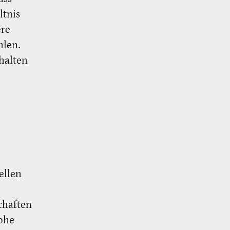
ltnis
ere
hlen.
halten
ellen
chaften
hohe