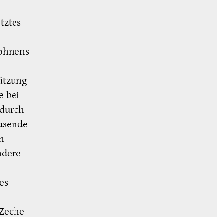
tztes
Wohnens
ützung
e bei
 durch
ausende
n
ndere
es
 Zeche