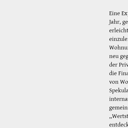
Eine E
Jahr, 
erleich
einzule
Wohnun
neu ge
der Pri
die Fin
von Woh
Spekul
interna
gemeinn
,,Wert
entdeck