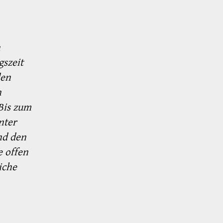
n
szeit
den
n
Bis zum
nter
nd den
e offen
iche