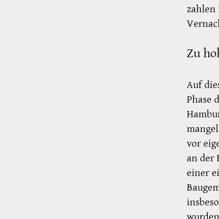
zahlen
Vernac
Zu ho
Auf die
Phase 
Hamburg
mangel
vor eig
an der 
einer e
Baugeme
insbeso
wurden