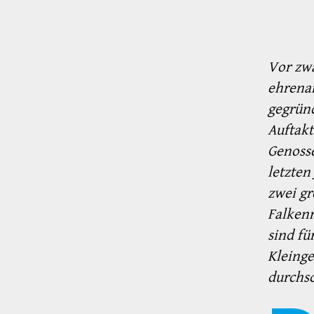
Vor zwa
ehrena
gegründ
Auftakt
Genosse
letzten
zwei g
Falkenr
sind fü
Kleing
durchs