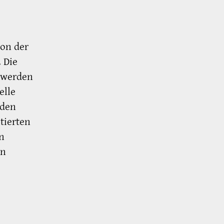
ion der
 Die
 werden
elle
 den
tierten
in
en