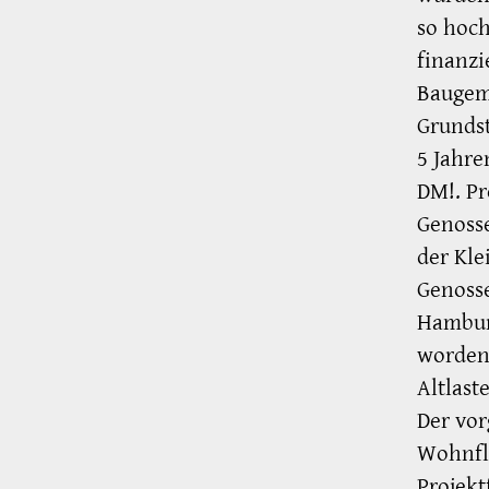
so hoch
finanzi
Baugem
Grundst
5 Jahre
DM!. Pr
Genosse
der Kle
Genoss
Hamburg
worden,
Altlast
Der vor
Wohnflä
Projekt