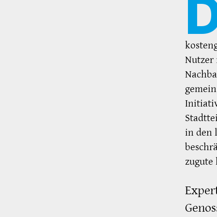
kosteng
Nutzer 
Nachba
gemeins
Initiat
Stadtte
in den 
beschr
zugute
Exper
Genos