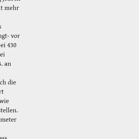
ht mehr
s
gt- vor
ei 430
ei
B. an
ch die
rt
 wie
tellen.
tmeter
ass