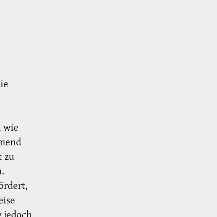
ie
 wie
hmend
t zu
.
ördert,
eise
 jedoch