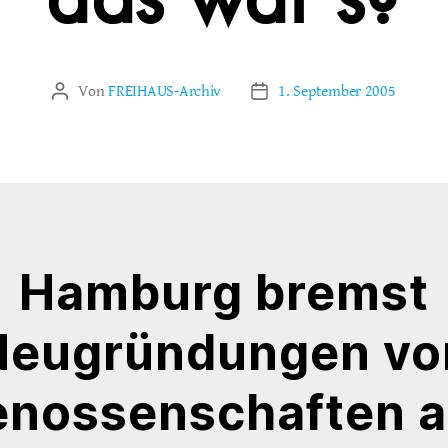
das war’s?
Von
FREIHAUS-Archiv
1. September 2005
Beitragsautor
Veröffentlichungsdatum
Hamburg bremst
Neugründungen vo
nossenschaften 