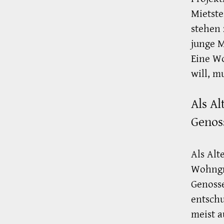
Mietste
stehen
junge 
Eine Wo
will, m
Als Al
Genos
Als Alt
Wohngru
Genosse
entsch
meist a