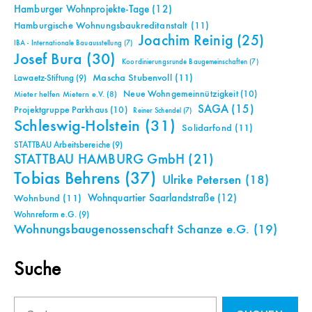
Hamburger Wohnprojekte-Tage
(12)
Hamburgische Wohnungsbaukreditanstalt
(11)
Joachim Reinig
(25)
IBA - Internationale Bauausstellung
(7)
Josef Bura
(30)
Koordinierungsrunde Baugemeinschaften
(7)
Mascha Stubenvoll
(11)
Lawaetz-Stiftung
(9)
Neue Wohngemeinnützigkeit
(10)
Mieter helfen Mietern e.V.
(8)
SAGA
(15)
Projektgruppe Parkhaus
(10)
Reiner Schendel
(7)
Schleswig-Holstein
(31)
Solidarfond
(11)
STATTBAU Arbeitsbereiche
(9)
STATTBAU HAMBURG GmbH
(21)
Tobias Behrens
(37)
Ulrike Petersen
(18)
Wohnquartier Saarlandstraße
(12)
Wohnbund
(11)
Wohnreform e.G.
(9)
Wohnungsbaugenossenschaft Schanze e.G.
(19)
Suche
Suchen