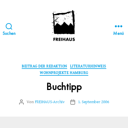
Suchen
Menü
FREIHAUS-
Archiv
|
STATTBAU
Kategorien
BEITRAG DER REDAKTION
LITERATURHINWEIS
HAMBURG
WOHNPROJEKTE HAMBURG
Buchtipp
Von
FREIHAUS-Archiv
1. September 2006
Beitragsautor
Veröffentlichungsdatum