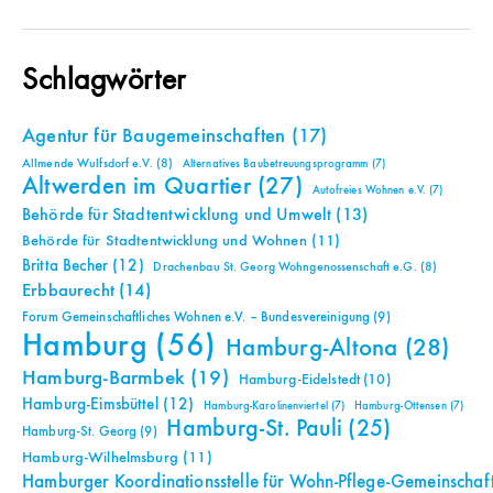
Schlagwörter
Agentur für Baugemeinschaften
(17)
Allmende Wulfsdorf e.V.
(8)
Alternatives Baubetreuungsprogramm
(7)
Altwerden im Quartier
(27)
Autofreies Wohnen e.V.
(7)
Behörde für Stadtentwicklung und Umwelt
(13)
Behörde für Stadtentwicklung und Wohnen
(11)
Britta Becher
(12)
Drachenbau St. Georg Wohngenossenschaft e.G.
(8)
Erbbaurecht
(14)
Forum Gemeinschaftliches Wohnen e.V. – Bundesvereinigung
(9)
Hamburg
(56)
Hamburg-Altona
(28)
Hamburg-Barmbek
(19)
Hamburg-Eidelstedt
(10)
Hamburg-Eimsbüttel
(12)
Hamburg-Karolinenviertel
(7)
Hamburg-Ottensen
(7)
Hamburg-St. Pauli
(25)
Hamburg-St. Georg
(9)
Hamburg-Wilhelmsburg
(11)
Hamburger Koordinationsstelle für Wohn-Pflege-Gemeinschaf