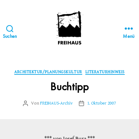
Suchen
Menü
FREIHAUS-
Archiv
|
STATTBAU
Kategorien
ARCHITEKTUR/PLANUNGSKULTUR
LITERATURHINWEIS
HAMBURG
Buchtipp
Von
FREIHAUS-Archiv
1. Oktober 2007
Beitragsautor
Veröffentlichungsdatum
*** von Josef Bura ***