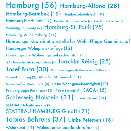
Hamburg
(56)
Hamburg-Altona
(28)
Hamburg-Barmbek
(19)
Hamburg-Eidelstedt
(10)
Hamburg-Eimsbüttel
(12)
Hamburg-Karolinenviertel
(7)
Hamburg-Ottensen
(7)
Hamburg-St. Pauli
(25)
Hamburg-St. Georg
(9)
Hamburg-Wilhelmsburg
(11)
Hamburger Koordinationsstelle für Wohn-Pflege-Gemeinschaf
Hamburger Wohnprojekte-Tage
(12)
Hamburgische Wohnungsbaukreditanstalt
(11)
Joachim Reinig
(25)
IBA - Internationale Bauausstellung
(7)
Josef Bura
(30)
Koordinierungsrunde Baugemeinschaften
(7)
Mascha Stubenvoll
(11)
Lawaetz-Stiftung
(9)
Neue Wohngemeinnützigkeit
(10)
Mieter helfen Mietern e.V.
(8)
SAGA
(15)
Projektgruppe Parkhaus
(10)
Reiner Schendel
(7)
Schleswig-Holstein
(31)
Solidarfond
(11)
STATTBAU Arbeitsbereiche
(9)
STATTBAU HAMBURG GmbH
(21)
Tobias Behrens
(37)
Ulrike Petersen
(18)
Wohnquartier Saarlandstraße
(12)
Wohnbund
(11)