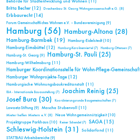
Behörde für Stadtentwicklung und Wohnen
(11)
Britta Becher
(12)
Drachenbau St. Georg Wohngenossenschaft e.G.
(8)
Erbbaurecht
(14)
Forum Gemeinschaftliches Wohnen e.V. – Bundesvereinigung
(9)
Hamburg
(56)
Hamburg-Altona
(28)
Hamburg-Barmbek
(19)
Hamburg-Eidelstedt
(10)
Hamburg-Eimsbüttel
(12)
Hamburg-Karolinenviertel
(7)
Hamburg-Ottensen
(7)
Hamburg-St. Pauli
(25)
Hamburg-St. Georg
(9)
Hamburg-Wilhelmsburg
(11)
Hamburger Koordinationsstelle für Wohn-Pflege-Gemeinschaf
Hamburger Wohnprojekte-Tage
(12)
Hamburgische Wohnungsbaukreditanstalt
(11)
Joachim Reinig
(25)
IBA - Internationale Bauausstellung
(7)
Josef Bura
(30)
Koordinierungsrunde Baugemeinschaften
(7)
Mascha Stubenvoll
(11)
Lawaetz-Stiftung
(9)
Neue Wohngemeinnützigkeit
(10)
Mieter helfen Mietern e.V.
(8)
SAGA
(15)
Projektgruppe Parkhaus
(10)
Reiner Schendel
(7)
Schleswig-Holstein
(31)
Solidarfond
(11)
STATTBAU Arbeitsbereiche
(9)