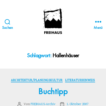
Suchen
Menü
FREIHAUS-
Archiv
|
STATTBAU
Schlagwort:
Hallenhäuser
HAMBURG
Kategorien
ARCHITEKTUR/PLANUNGSKULTUR
LITERATURHINWEIS
Buchtipp
Von
FREIHAUS-Archiv
1. Oktober 2007
Beitragsautor
Veröffentlichungsdatum