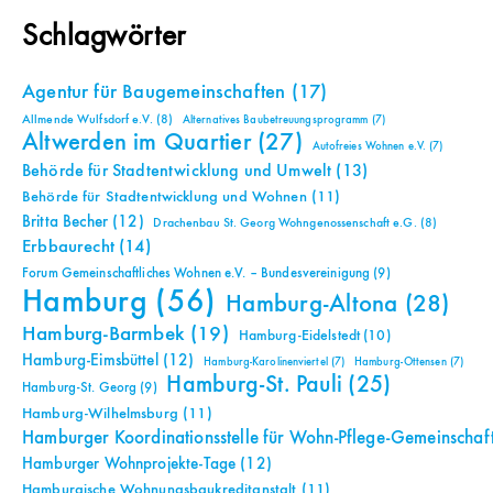
Schlagwörter
Agentur für Baugemeinschaften
(17)
Allmende Wulfsdorf e.V.
(8)
Alternatives Baubetreuungsprogramm
(7)
Altwerden im Quartier
(27)
Autofreies Wohnen e.V.
(7)
Behörde für Stadtentwicklung und Umwelt
(13)
Behörde für Stadtentwicklung und Wohnen
(11)
Britta Becher
(12)
Drachenbau St. Georg Wohngenossenschaft e.G.
(8)
Erbbaurecht
(14)
Forum Gemeinschaftliches Wohnen e.V. – Bundesvereinigung
(9)
Hamburg
(56)
Hamburg-Altona
(28)
Hamburg-Barmbek
(19)
Hamburg-Eidelstedt
(10)
Hamburg-Eimsbüttel
(12)
Hamburg-Karolinenviertel
(7)
Hamburg-Ottensen
(7)
Hamburg-St. Pauli
(25)
Hamburg-St. Georg
(9)
Hamburg-Wilhelmsburg
(11)
Hamburger Koordinationsstelle für Wohn-Pflege-Gemeinschaf
Hamburger Wohnprojekte-Tage
(12)
Hamburgische Wohnungsbaukreditanstalt
(11)