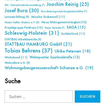
Joachim Reinig
(25)
IBA - Internationale Bauausstellung
(7)
Josef Bura
(30)
Koordinierungsrunde Baugemeinschaften
(7)
Mascha Stubenvoll
(11)
Lawaetz-Stiftung
(9)
Neue Wohngemeinnützigkeit
(10)
Mieter helfen Mietern e.V.
(8)
SAGA
(15)
Projektgruppe Parkhaus
(10)
Reiner Schendel
(7)
Schleswig-Holstein
(31)
Solidarfond
(11)
STATTBAU Arbeitsbereiche
(9)
STATTBAU HAMBURG GmbH
(21)
Tobias Behrens
(37)
Ulrike Petersen
(18)
Wohnquartier Saarlandstraße
(12)
Wohnbund
(11)
Wohnreform e.G.
(9)
Wohnungsbaugenossenschaft Schanze e.G.
(19)
Suche
Suchen
nach: