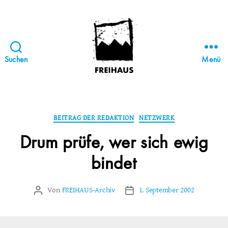
Suchen
Menü
FREIHAUS-
Archiv
|
STATTBAU
Kategorien
BEITRAG DER REDAKTION
NETZWERK
HAMBURG
Drum prüfe, wer sich ewig
bindet
Von
FREIHAUS-Archiv
1. September 2002
Beitragsautor
Veröffentlichungsdatum