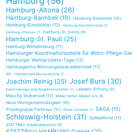
Hamburg
(56)
Hamburg-Altona
(28)
Hamburg-Barmbek
(19)
Hamburg-Eidelstedt
(10)
Hamburg-Eimsbüttel
(12)
Hamburg-Karolinenviertel
(7)
Hamburg-St. Georg
(9)
Hamburg-Ottensen
(7)
Hamburg-St. Pauli
(25)
Hamburg-Wilhelmsburg
(11)
Hamburger Koordinationsstelle für Wohn-Pflege-G
Hamburger Wohnprojekte-Tage
(12)
Hamburgische Wohnungsbaukreditanstalt
(11)
IBA - Internationale Bauausstellung
(7)
Josef Bura
(30)
Joachim Reinig
(25)
Lawaetz-Stiftung
(9)
Koordinierungsrunde Baugemeinschaften
(7)
Mascha Stubenvoll
(11)
Mieter helfen Mietern e.V.
(8)
Neue Wohngemeinnützigkeit
(10)
SAGA
(15)
Projektgruppe Parkhaus
(10)
Reiner Schendel
(7)
Schleswig-Holstein
(31)
Solidarfond
(11)
STATTBAU Arbeitsbereiche
(9)
STATTBAU HAMBURG GmbH
(21)