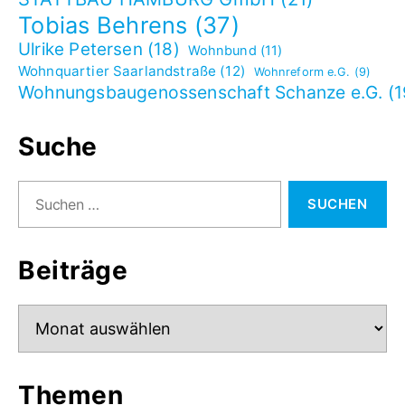
Tobias Behrens
(37)
Ulrike Petersen
(18)
Wohnbund
(11)
Wohnquartier Saarlandstraße
(12)
Wohnreform e.G.
(9)
Wohnungsbaugenossenschaft Schanze e.G.
(1
Suche
Suchen
nach:
Beiträge
Beiträge
Themen