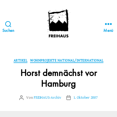
Suchen
Menü
FREIHAUS-
Archiv
|
STATTBAU
Kategorien
ARTIKEL
WOHNPROJEKTE NATIONAL/INTERNATIONAL
HAMBURG
Horst demnächst vor
Hamburg
Von
FREIHAUS-Archiv
1. Oktober 2007
Beitragsautor
Veröffentlichungsdatum