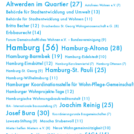
Altwerden im Quartier
(27)
Autofreies Wohnen e.V.
(7)
Behörde für Stadtentwicklung und Umwelt
(13)
Behörde für Stadtentwicklung und Wohnen
(11)
Britta Becher
(12)
Drachenbau St. Georg Wohngenossenschaft e.G.
(8)
Erbbaurecht
(14)
Forum Gemeinschaftliches Wohnen e.V. – Bundesvereinigung
(9)
Hamburg
(56)
Hamburg-Altona
(28)
Hamburg-Barmbek
(19)
Hamburg-Eidelstedt
(10)
Hamburg-Eimsbüttel
(12)
Hamburg-Karolinenviertel
(7)
Hamburg-Ottensen
(7)
Hamburg-St. Pauli
(25)
Hamburg-St. Georg
(9)
Hamburg-Wilhelmsburg
(11)
Hamburger Koordinationsstelle für Wohn-Pflege-Gemeinschaf
Hamburger Wohnprojekte-Tage
(12)
Hamburgische Wohnungsbaukreditanstalt
(11)
Joachim Reinig
(25)
IBA - Internationale Bauausstellung
(7)
Josef Bura
(30)
Koordinierungsrunde Baugemeinschaften
(7)
Mascha Stubenvoll
(11)
Lawaetz-Stiftung
(9)
Neue Wohngemeinnützigkeit
(10)
Mieter helfen Mietern e.V.
(8)