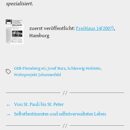
spezialisiert.
zuerst veröffentlicht:
FreiHaus 14(2007)
,
Hamburg
GKB-Pinneberg eG
,
Josef Bura
,
Schleswig-Holstein
,
Schlagwörter
Wohnprojekt Johannesfeld
←
Von St. Pauli bis St. Peter
→
Selbstbestimmtes und selbstverwaltetes Leben