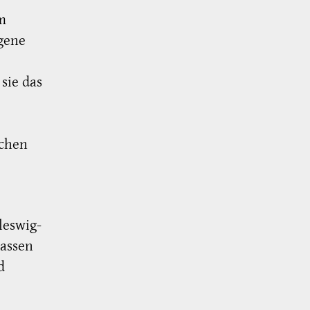
m
gene
sie das
ichen
leswig-
passen
d