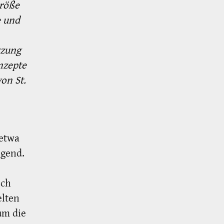
Größe
e und
tzung
nzepte
on St.
 etwa
igend.
och
elten
um die