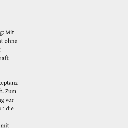
.
g: Mit
ht ohne
t
haft
zeptanz
ft. Zum
ng vor
ob die
 mit