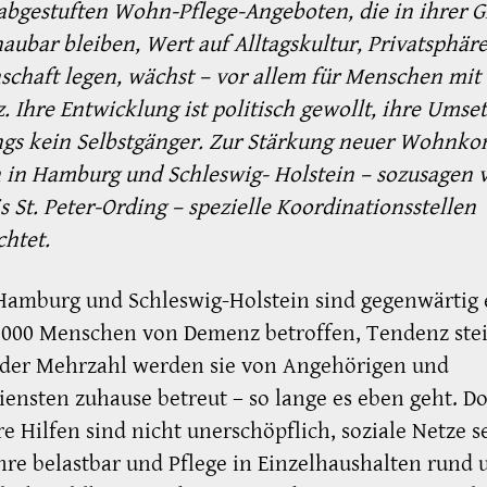
abgestuften Wohn-Pflege-Angeboten, die in ihrer 
aubar bleiben, Wert auf Alltagskultur, Privatsphär
chaft legen, wächst – vor allem für Menschen mit
 Ihre Entwicklung ist politisch gewollt, ihre Umse
ngs kein Selbstgänger. Zur Stärkung neuer Wohnko
in Hamburg und Schleswig- Holstein – sozusagen v
is St. Peter-Ording – spezielle Koordinationsstellen
chtet.
Hamburg und Schleswig-Holstein sind gegenwärtig
.000 Menschen von Demenz betroffen, Tendenz ste
 der Mehrzahl werden sie von Angehörigen und
iensten zuhause betreut – so lange es eben geht. D
re Hilfen sind nicht unerschöpflich, soziale Netze s
hre belastbar und Pflege in Einzelhaushalten rund 