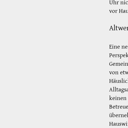
Uhr nic
vor Hau
Altwe
Eine ne
Perspek
Gemeins
von etw
Häuslic
Alltags
keinen 
Betreue
überne
Hauswir