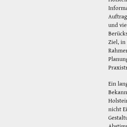
Informa
Auftrag
und vie
Berücks
Ziel, i
Rahmenb
Planung
Praxist
Ein lan
Bekannt
Holstei
nicht E
Gestal
Abstim