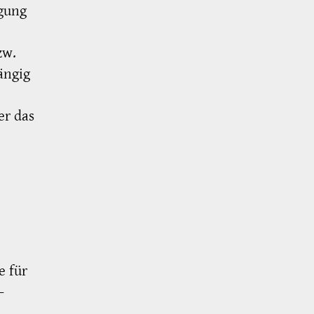
rgung
zw.
ängig
er das
e für
-