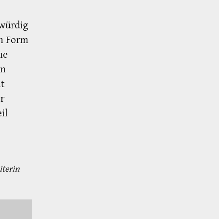
würdig
in Form
ne
en
t
r
il
iterin