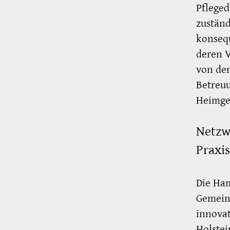
Pfleged
zuständ
konsequ
deren V
von den
Betreuu
Heimge
Netzw
Praxis
Die Ham
Gemeins
innovat
Holstei