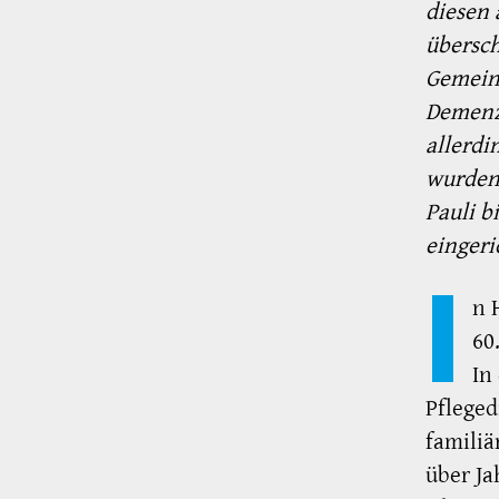
diesen 
übersch
Gemeins
Demenz.
allerdi
wurden 
Pauli b
eingeri
I
n 
60
In
Pfleged
familiä
über Ja