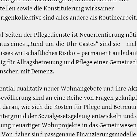
tellen sowie die Konstituierung wirksamer
igenkollektive sind alles andere als Routinearbeit
f Seiten der Pflegedienste ist Neuorientierung nöti
tus eines „Rund-um-die-Uhr-Gastes“ sind sie – nic
isses wirtschaftliches Risiko – permanent ambulan
ig für Alltagsbetreuung und Pflege einer Gemeinsc
nschen mit Demenz.
ential qualitativ neuer Wohnangebote und ihre Ak
Bevölkerung sind an eine Reihe von Fragen geknüp
l daran, wie sich die Kosten für Pflege und Betreuu
tergrund der Sozialgesetzgebung entwickeln und 
dung neuartiger Wohnprojekte in das Gemeinwesen
. Von daher sind passgenaue Finanzierungsmodelle