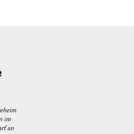
e
geheim
n im
rf an