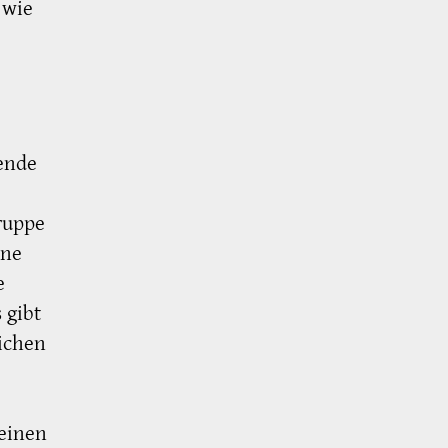
 wie
tende
ruppe
ene
e
 gibt
ichen
 einen