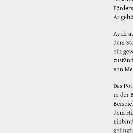
Förders
Angehör
Auch au
dem Sta
ein gew
zuständ
von Me
Das Pot
in der 
Beispie
dem Hin
Einbin
gelingt