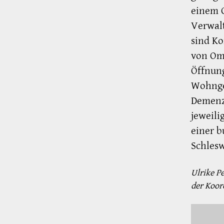
einem O
Verwal
sind Ko
von Om
Öffnun
Wohnge
Demenz 
jeweili
einer b
Schlesw
Ulrike P
der Koor