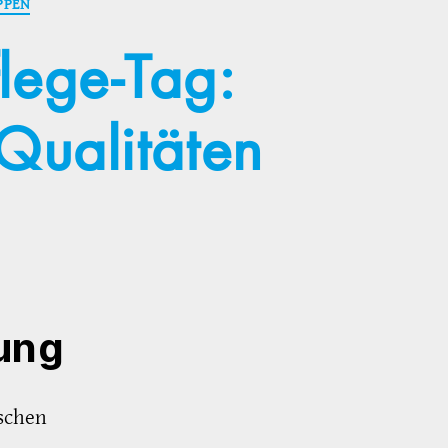
PPEN
lege-Tag:
ualitäten
ung
schen