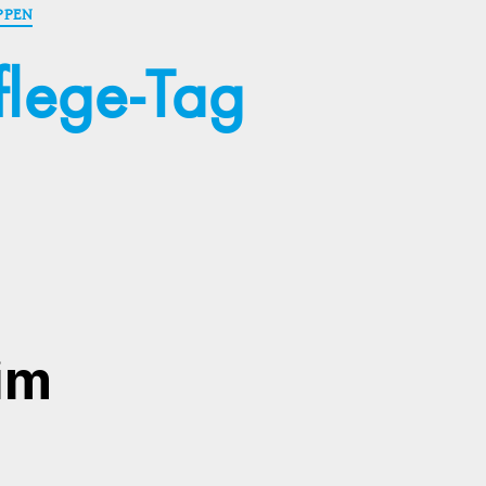
PPEN
flege-Tag
im