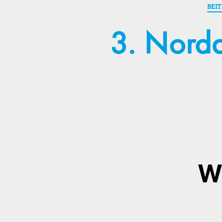
BEI
3. Nordd
W