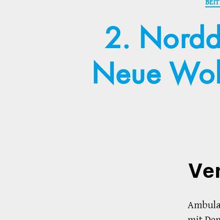
BEI
2. Nordd
Neue Woh
Ve
Ambula
mit Dem