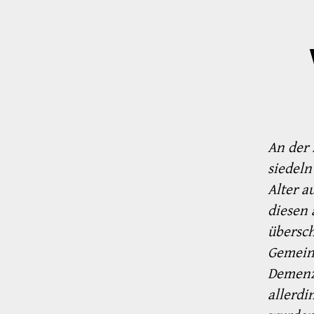
An der 
siedeln
Alter a
diesen 
übersch
Gemeins
Demenz.
allerdi