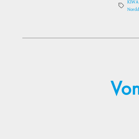
KIWA 
Schlagwör
Nordd
Von