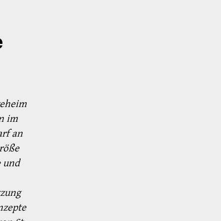
e
geheim
n im
rf an
Größe
e und
tzung
nzepte