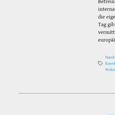
Betreuu
interna
die eig
Tag gib
vermitt
europäi
Hambu
Koord
Schlagwör
Wohn-