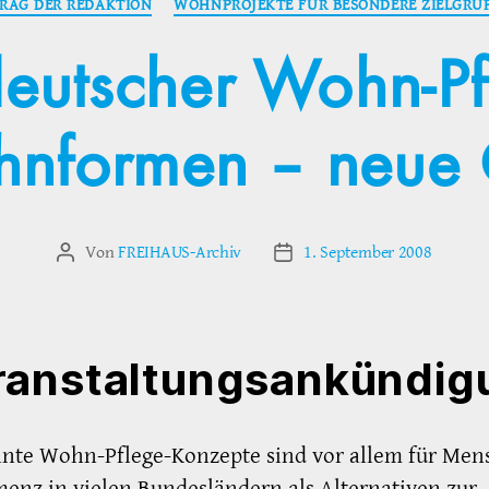
TRAG DER REDAKTION
WOHNPROJEKTE FÜR BESONDERE ZIELGRU
eutscher Wohn-Pf
nformen – neue Q
Von
FREIHAUS-Archiv
1. September 2008
Beitragsautor
Veröffentlichungsdatum
ranstaltungsankündig
nte Wohn-Pflege-Konzepte sind vor allem für Men
enz in vielen Bundesländern als Alternativen zur