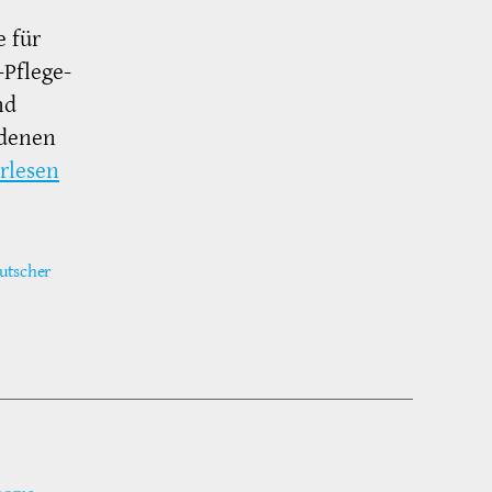
e für
-Pflege-
nd
edenen
rlesen
utscher