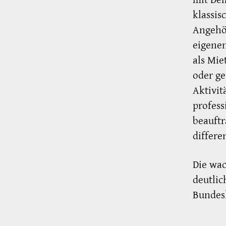
klassis
Angehö
eigenen
als Mie
oder ge
Aktivi
profess
beauftr
differe
Die wa
deutlic
Bundes