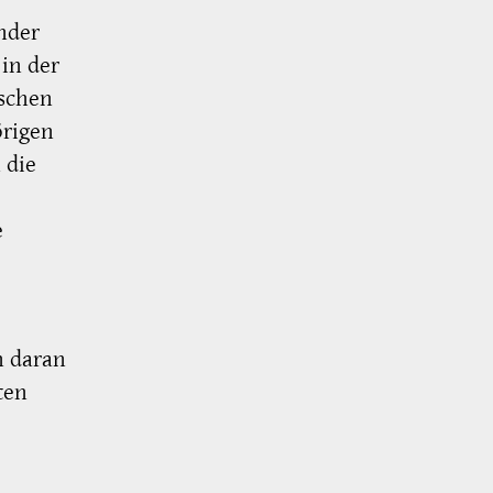
nder
in der
nschen
örigen
 die
e
h daran
ten