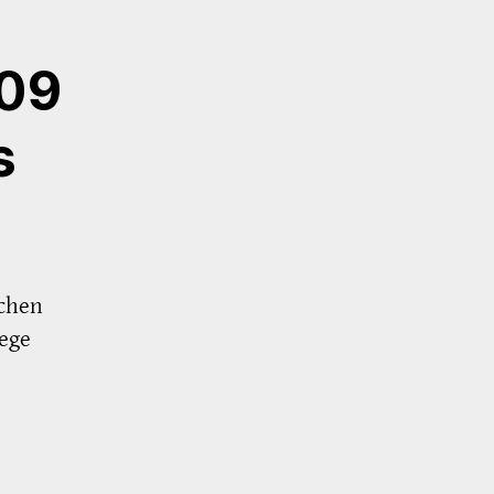
009
s
schen
ege