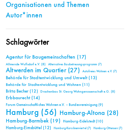
Organisationen und Themen
Autor*innen
Schlagwörter
Agentur für Baugemeinschaften
(17)
Allmende Wulfsdorf e.V.
(8)
Alternatives Baubetreuungsprogramm
(7)
Altwerden im Quartier
(27)
Autofreies Wohnen e.V.
(7)
Behörde für Stadtentwicklung und Umwelt
(13)
Behörde für Stadtentwicklung und Wohnen
(11)
Britta Becher
(12)
Drachenbau St. Georg Wohngenossenschaft e.G.
(8)
Erbbaurecht
(14)
Forum Gemeinschaftliches Wohnen e.V. – Bundesvereinigung
(9)
Hamburg
(56)
Hamburg-Altona
(28)
Hamburg-Barmbek
(19)
Hamburg-Eidelstedt
(10)
Hamburg-Eimsbüttel
(12)
Hamburg-Karolinenviertel
(7)
Hamburg-Ottensen
(7)