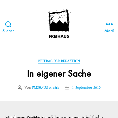
Suchen
Menü
FREIHAUS-
Archiv
|
STATTBAU
Kategorien
BEITRAG DER REDAKTION
HAMBURG
In eigener Sache
Von
FREIHAUS-Archiv
1. September 2010
Beitragsautor
Veröffentlichungsdatum
Mit dieser
FreiHaus
verfolgen wir zwei inhaltliche