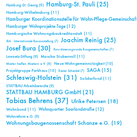
Hamburg-St. Pauli
(25)
Hamburg-St. Georg
(9)
Hamburg-Wilhelmsburg
(11)
Hamburger Koordinationsstelle für Wohn-Pflege-Gemeinschaf
Hamburger Wohnprojekte-Tage
(12)
Hamburgische Wohnungsbaukreditanstalt
(11)
Joachim Reinig
(25)
IBA - Internationale Bauausstellung
(7)
Josef Bura
(30)
Koordinierungsrunde Baugemeinschaften
(7)
Mascha Stubenvoll
(11)
Lawaetz-Stiftung
(9)
Neue Wohngemeinnützigkeit
(10)
Mieter helfen Mietern e.V.
(8)
SAGA
(15)
Projektgruppe Parkhaus
(10)
Reiner Schendel
(7)
Schleswig-Holstein
(31)
Solidarfond
(11)
STATTBAU Arbeitsbereiche
(9)
STATTBAU HAMBURG GmbH
(21)
Tobias Behrens
(37)
Ulrike Petersen
(18)
Wohnquartier Saarlandstraße
(12)
Wohnbund
(11)
Wohnreform e.G.
(9)
Wohnungsbaugenossenschaft Schanze e.G.
(19)