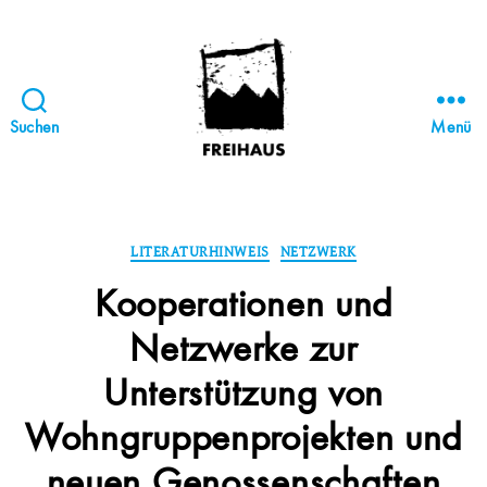
Suchen
Menü
FREIHAUS-
Archiv
|
STATTBAU
Kategorien
LITERATURHINWEIS
NETZWERK
HAMBURG
Kooperationen und
Netzwerke zur
Unterstützung von
Wohngruppenprojekten und
neuen Genossenschaften