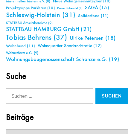
Neue Wohngemeinnützigkeit
(10)
Mieter helfen Mietern e.V.
(8)
SAGA
(15)
Projektgruppe Parkhaus
(10)
Reiner Schendel
(7)
Schleswig-Holstein
(31)
Solidarfond
(11)
STATTBAU Arbeitsbereiche
(9)
STATTBAU HAMBURG GmbH
(21)
Tobias Behrens
(37)
Ulrike Petersen
(18)
Wohnquartier Saarlandstraße
(12)
Wohnbund
(11)
Wohnreform e.G.
(9)
Wohnungsbaugenossenschaft Schanze e.G.
(19)
Suche
Suchen
nach:
Beiträge
Beiträge