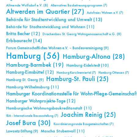
Allmende Wulfsdorf e.V.
(8)
Alternatives Baubetreuungsprogramm
(7)
Altwerden im Quartier
(27)
Autofreies Wohnen e.V.
(7)
Behörde für Stadtentwicklung und Umwelt
(13)
Behörde für Stadtentwicklung und Wohnen
(11)
Britta Becher
(12)
Drachenbau St. Georg Wohngenossenschaft e.G.
(8)
Erbbaurecht
(14)
Forum Gemeinschaftliches Wohnen e.V. – Bundesvereinigung
(9)
Hamburg
(56)
Hamburg-Altona
(28)
Hamburg-Barmbek
(19)
Hamburg-Eidelstedt
(10)
Hamburg-Eimsbüttel
(12)
Hamburg-Karolinenviertel
(7)
Hamburg-Ottensen
(7)
Hamburg-St. Pauli
(25)
Hamburg-St. Georg
(9)
Hamburg-Wilhelmsburg
(11)
Hamburger Koordinationsstelle für Wohn-Pflege-Gemeinschaf
Hamburger Wohnprojekte-Tage
(12)
Hamburgische Wohnungsbaukreditanstalt
(11)
Joachim Reinig
(25)
IBA - Internationale Bauausstellung
(7)
Josef Bura
(30)
Koordinierungsrunde Baugemeinschaften
(7)
Mascha Stubenvoll
(11)
Lawaetz-Stiftung
(9)