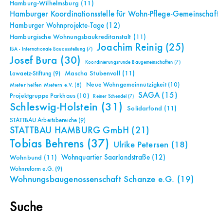
Hamburg-Wilhelmsburg
(11)
Hamburger Koordinationsstelle für Wohn-Pflege-Gemeinschaf
Hamburger Wohnprojekte-Tage
(12)
Hamburgische Wohnungsbaukreditanstalt
(11)
Joachim Reinig
(25)
IBA - Internationale Bauausstellung
(7)
Josef Bura
(30)
Koordinierungsrunde Baugemeinschaften
(7)
Mascha Stubenvoll
(11)
Lawaetz-Stiftung
(9)
Neue Wohngemeinnützigkeit
(10)
Mieter helfen Mietern e.V.
(8)
SAGA
(15)
Projektgruppe Parkhaus
(10)
Reiner Schendel
(7)
Schleswig-Holstein
(31)
Solidarfond
(11)
STATTBAU Arbeitsbereiche
(9)
STATTBAU HAMBURG GmbH
(21)
Tobias Behrens
(37)
Ulrike Petersen
(18)
Wohnquartier Saarlandstraße
(12)
Wohnbund
(11)
Wohnreform e.G.
(9)
Wohnungsbaugenossenschaft Schanze e.G.
(19)
Suche