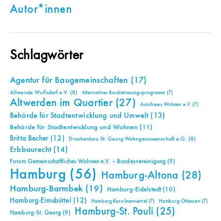
Autor*innen
Schlagwörter
Agentur für Baugemeinschaften
(17)
Allmende Wulfsdorf e.V.
(8)
Alternatives Baubetreuungsprogramm
(7)
Altwerden im Quartier
(27)
Autofreies Wohnen e.V.
(7)
Behörde für Stadtentwicklung und Umwelt
(13)
Behörde für Stadtentwicklung und Wohnen
(11)
Britta Becher
(12)
Drachenbau St. Georg Wohngenossenschaft e.G.
(8)
Erbbaurecht
(14)
Forum Gemeinschaftliches Wohnen e.V. – Bundesvereinigung
(9)
Hamburg
(56)
Hamburg-Altona
(28)
Hamburg-Barmbek
(19)
Hamburg-Eidelstedt
(10)
Hamburg-Eimsbüttel
(12)
Hamburg-Karolinenviertel
(7)
Hamburg-Ottensen
(7)
Hamburg-St. Pauli
(25)
Hamburg-St. Georg
(9)