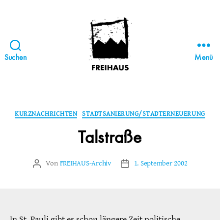
Suchen
Menü
FREIHAUS-
Archiv
|
STATTBAU
Kategorien
KURZNACHRICHTEN
STADTSANIERUNG/STADTERNEUERUNG
HAMBURG
Talstraße
Von
FREIHAUS-Archiv
1. September 2002
Beitragsautor
Veröffentlichungsdatum
In St. Pauli gibt es schon längere Zeit politische