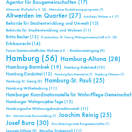
Agentur für Baugemeinschaften
(17)
Allmende Wulfsdorf e.V.
(8)
Alternatives Baubetreuungsprogramm
(7)
Altwerden im Quartier
(27)
Autofreies Wohnen e.V.
(7)
Behörde für Stadtentwicklung und Umwelt
(13)
Behörde für Stadtentwicklung und Wohnen
(11)
Britta Becher
(12)
Drachenbau St. Georg Wohngenossenschaft e.G.
(8)
Erbbaurecht
(14)
Forum Gemeinschaftliches Wohnen e.V. – Bundesvereinigung
(9)
Hamburg
(56)
Hamburg-Altona
(28)
Hamburg-Barmbek
(19)
Hamburg-Eidelstedt
(10)
Hamburg-Eimsbüttel
(12)
Hamburg-Karolinenviertel
(7)
Hamburg-Ottensen
(7)
Hamburg-St. Pauli
(25)
Hamburg-St. Georg
(9)
Hamburg-Wilhelmsburg
(11)
Hamburger Koordinationsstelle für Wohn-Pflege-Gemeinschaf
Hamburger Wohnprojekte-Tage
(12)
Hamburgische Wohnungsbaukreditanstalt
(11)
Joachim Reinig
(25)
IBA - Internationale Bauausstellung
(7)
Josef Bura
(30)
Koordinierungsrunde Baugemeinschaften
(7)
Mascha Stubenvoll
(11)
Lawaetz-Stiftung
(9)