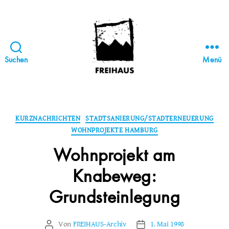
Suchen
Menü
FREIHAUS-
Archiv
|
STATTBAU
Kategorien
KURZNACHRICHTEN
STADTSANIERUNG/STADTERNEUERUNG
HAMBURG
WOHNPROJEKTE HAMBURG
Wohnprojekt am
Knabeweg:
Grundsteinlegung
Von
FREIHAUS-Archiv
1. Mai 1998
Beitragsautor
Veröffentlichungsdatum