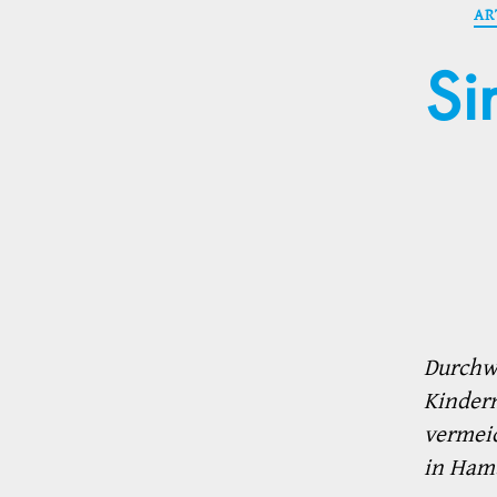
AR
Si
Durchw
Kindern
vermei
in Ham