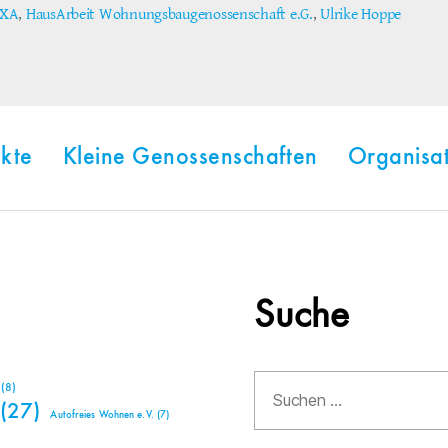
XA
,
HausArbeit Wohnungsbaugenossenschaft e.G.
,
Ulrike Hoppe
ter
kte
Kleine Genossenschaften
Organisa
Suche
Suchen
(8)
nach:
(27)
Autofreies Wohnen e.V.
(7)