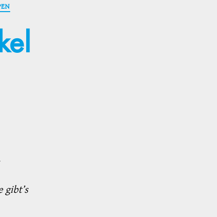
PEN
kel
 gibt’s