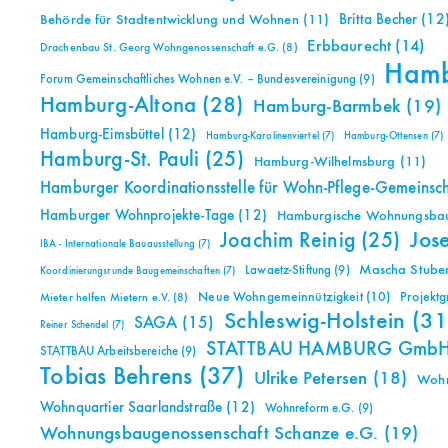
Britta Becher
(12
Behörde für Stadtentwicklung und Wohnen
(11)
Erbbaurecht
(14)
Drachenbau St. Georg Wohngenossenschaft e.G.
(8)
Ham
Forum Gemeinschaftliches Wohnen e.V. – Bundesvereinigung
(9)
Hamburg-Altona
(28)
Hamburg-Barmbek
(19)
Hamburg-Eimsbüttel
(12)
Hamburg-Karolinenviertel
(7)
Hamburg-Ottensen
(7)
Hamburg-St. Pauli
(25)
Hamburg-Wilhelmsburg
(11)
Hamburger Koordinationsstelle für Wohn-Pflege-Gemeinsc
Hamburger Wohnprojekte-Tage
(12)
Hamburgische Wohnungsbauk
Jos
Joachim Reinig
(25)
IBA - Internationale Bauausstellung
(7)
Mascha Stuben
Lawaetz-Stiftung
(9)
Koordinierungsrunde Baugemeinschaften
(7)
Neue Wohngemeinnützigkeit
(10)
Projekt
Mieter helfen Mietern e.V.
(8)
Schleswig-Holstein
(31
SAGA
(15)
Reiner Schendel
(7)
STATTBAU HAMBURG Gmb
STATTBAU Arbeitsbereiche
(9)
Tobias Behrens
(37)
Ulrike Petersen
(18)
Woh
Wohnquartier Saarlandstraße
(12)
Wohnreform e.G.
(9)
Wohnungsbaugenossenschaft Schanze e.G.
(19)