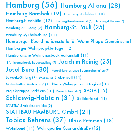
Hamburg
(56)
Hamburg-Altona
(28)
Hamburg-Barmbek
(19)
Hamburg-Eidelstedt
(10)
Hamburg-Eimsbüttel
(12)
Hamburg-Karolinenviertel
(7)
Hamburg-Ottensen
(7)
Hamburg-St. Pauli
(25)
Hamburg-St. Georg
(9)
Hamburg-Wilhelmsburg
(11)
Hamburger Koordinationsstelle für Wohn-Pflege-Gemeinschaf
Hamburger Wohnprojekte-Tage
(12)
Hamburgische Wohnungsbaukreditanstalt
(11)
Joachim Reinig
(25)
IBA - Internationale Bauausstellung
(7)
Josef Bura
(30)
Koordinierungsrunde Baugemeinschaften
(7)
Mascha Stubenvoll
(11)
Lawaetz-Stiftung
(9)
Neue Wohngemeinnützigkeit
(10)
Mieter helfen Mietern e.V.
(8)
SAGA
(15)
Projektgruppe Parkhaus
(10)
Reiner Schendel
(7)
Schleswig-Holstein
(31)
Solidarfond
(11)
STATTBAU Arbeitsbereiche
(9)
STATTBAU HAMBURG GmbH
(21)
Tobias Behrens
(37)
Ulrike Petersen
(18)
Wohnquartier Saarlandstraße
(12)
Wohnbund
(11)