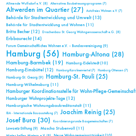
Allmende Wulfsdorf e.V.
(8)
Alternatives Baubetreuungsprogramm
(7)
Altwerden im Quartier
(27)
Autofreies Wohnen e.V.
(7)
Behörde für Stadtentwicklung und Umwelt
(13)
Behörde für Stadtentwicklung und Wohnen
(11)
Britta Becher
(12)
Drachenbau St. Georg Wohngenossenschaft e.G.
(8)
Erbbaurecht
(14)
Forum Gemeinschaftliches Wohnen e.V. – Bundesvereinigung
(9)
Hamburg
(56)
Hamburg-Altona
(28)
Hamburg-Barmbek
(19)
Hamburg-Eidelstedt
(10)
Hamburg-Eimsbüttel
(12)
Hamburg-Karolinenviertel
(7)
Hamburg-Ottensen
(7)
Hamburg-St. Pauli
(25)
Hamburg-St. Georg
(9)
Hamburg-Wilhelmsburg
(11)
Hamburger Koordinationsstelle für Wohn-Pflege-Gemeinschaf
Hamburger Wohnprojekte-Tage
(12)
Hamburgische Wohnungsbaukreditanstalt
(11)
Joachim Reinig
(25)
IBA - Internationale Bauausstellung
(7)
Josef Bura
(30)
Koordinierungsrunde Baugemeinschaften
(7)
Mascha Stubenvoll
(11)
Lawaetz-Stiftung
(9)
Neue Wohngemeinnützigkeit
(10)
Mieter helfen Mietern e.V.
(8)