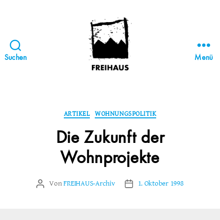
Suchen
Menü
FREIHAUS-
Archiv
|
STATTBAU
Kategorien
ARTIKEL
WOHNUNGSPOLITIK
HAMBURG
Die Zukunft der
Wohnprojekte
Von
FREIHAUS-Archiv
1. Oktober 1998
Beitragsautor
Veröffentlichungsdatum