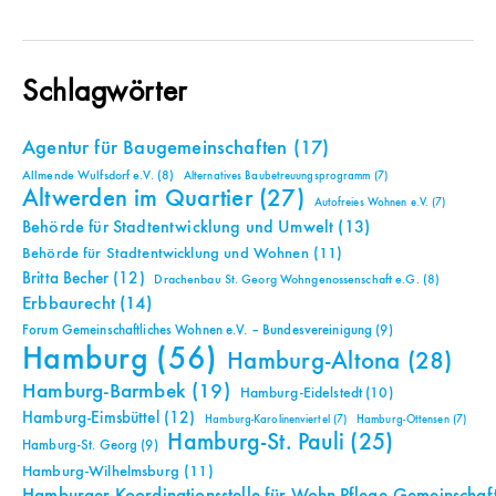
Schlagwörter
Agentur für Baugemeinschaften
(17)
Allmende Wulfsdorf e.V.
(8)
Alternatives Baubetreuungsprogramm
(7)
Altwerden im Quartier
(27)
Autofreies Wohnen e.V.
(7)
Behörde für Stadtentwicklung und Umwelt
(13)
Behörde für Stadtentwicklung und Wohnen
(11)
Britta Becher
(12)
Drachenbau St. Georg Wohngenossenschaft e.G.
(8)
Erbbaurecht
(14)
Forum Gemeinschaftliches Wohnen e.V. – Bundesvereinigung
(9)
Hamburg
(56)
Hamburg-Altona
(28)
Hamburg-Barmbek
(19)
Hamburg-Eidelstedt
(10)
Hamburg-Eimsbüttel
(12)
Hamburg-Karolinenviertel
(7)
Hamburg-Ottensen
(7)
Hamburg-St. Pauli
(25)
Hamburg-St. Georg
(9)
Hamburg-Wilhelmsburg
(11)