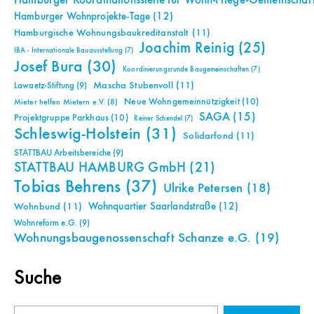
Hamburger Koordinationsstelle für Wohn-Pflege-Gemeinschaf
Hamburger Wohnprojekte-Tage
(12)
Hamburgische Wohnungsbaukreditanstalt
(11)
Joachim Reinig
(25)
IBA - Internationale Bauausstellung
(7)
Josef Bura
(30)
Koordinierungsrunde Baugemeinschaften
(7)
Mascha Stubenvoll
(11)
Lawaetz-Stiftung
(9)
Neue Wohngemeinnützigkeit
(10)
Mieter helfen Mietern e.V.
(8)
SAGA
(15)
Projektgruppe Parkhaus
(10)
Reiner Schendel
(7)
Schleswig-Holstein
(31)
Solidarfond
(11)
STATTBAU Arbeitsbereiche
(9)
STATTBAU HAMBURG GmbH
(21)
Tobias Behrens
(37)
Ulrike Petersen
(18)
Wohnquartier Saarlandstraße
(12)
Wohnbund
(11)
Wohnreform e.G.
(9)
Wohnungsbaugenossenschaft Schanze e.G.
(19)
Suche
Suchen