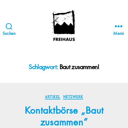
Suchen
Menü
FREIHAUS-
Archiv
|
STATTBAU
Schlagwort:
Baut zusammen!
HAMBURG
Kategorien
ARTIKEL
NETZWERK
Kontaktbörse „Baut
zusammen“