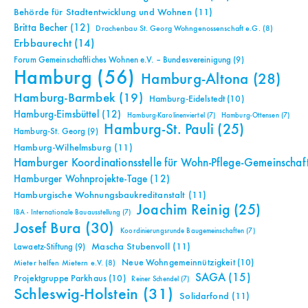
Behörde für Stadtentwicklung und Wohnen
(11)
Britta Becher
(12)
Drachenbau St. Georg Wohngenossenschaft e.G.
(8)
Erbbaurecht
(14)
Forum Gemeinschaftliches Wohnen e.V. – Bundesvereinigung
(9)
Hamburg
(56)
Hamburg-Altona
(28)
Hamburg-Barmbek
(19)
Hamburg-Eidelstedt
(10)
Hamburg-Eimsbüttel
(12)
Hamburg-Karolinenviertel
(7)
Hamburg-Ottensen
(7)
Hamburg-St. Pauli
(25)
Hamburg-St. Georg
(9)
Hamburg-Wilhelmsburg
(11)
Hamburger Koordinationsstelle für Wohn-Pflege-Gemeinschaf
Hamburger Wohnprojekte-Tage
(12)
Hamburgische Wohnungsbaukreditanstalt
(11)
Joachim Reinig
(25)
IBA - Internationale Bauausstellung
(7)
Josef Bura
(30)
Koordinierungsrunde Baugemeinschaften
(7)
Mascha Stubenvoll
(11)
Lawaetz-Stiftung
(9)
Neue Wohngemeinnützigkeit
(10)
Mieter helfen Mietern e.V.
(8)
SAGA
(15)
Projektgruppe Parkhaus
(10)
Reiner Schendel
(7)
Schleswig-Holstein
(31)
Solidarfond
(11)