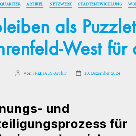
Kategorien
QUARTIER
ARTIKEL
NETZWERK
STADTENTWICKLUNG
WO
eiben als Puzzlete
renfeld-West für 
Von
FREIHAUS-Archiv
10. Dezember 2024
Beitragsautor
Veröffentlichungsdatum
anungs- und
eiligungsprozess für