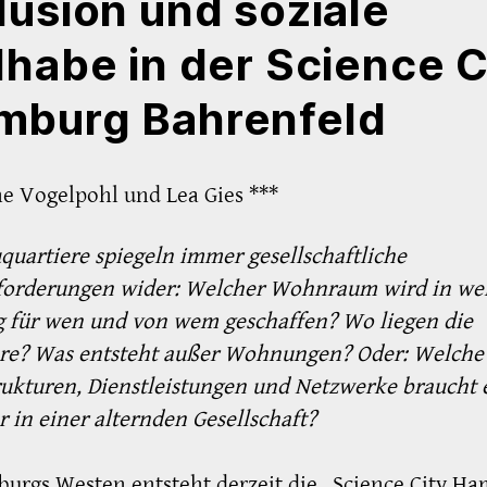
lusion und soziale
lhabe in der Science C
mburg Bahrenfeld
e Vogelpohl und Lea Gies ***
uartiere spiegeln immer gesellschaftliche
forderungen wider: Welcher Wohnraum wird in w
 für wen und von wem geschaffen? Wo liegen die
ere? Was entsteht außer Wohnungen? Oder: Welche
rukturen, Dienstleistungen und Netzwerke braucht 
r in einer alternden Gesellschaft?
urgs Westen entsteht derzeit die „Science City H