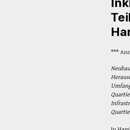
Ink
Tei
Ha
*** Ann
Neubauq
Heraus
Umfang
Quarti
Infrast
Quartie
In Hamb