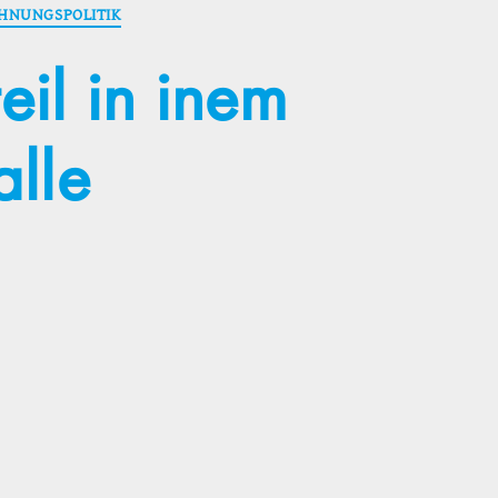
HNUNGSPOLITIK
il in inem
alle