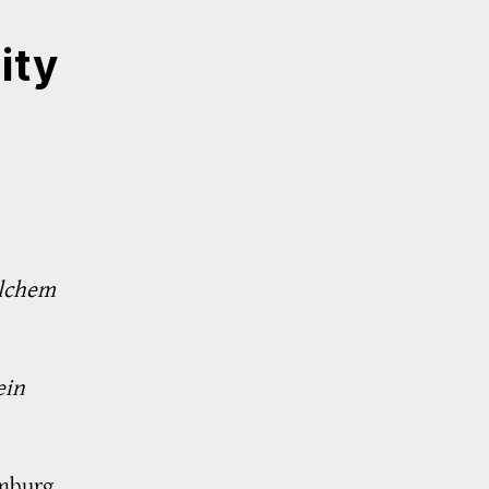
ity
elchem
ein
amburg