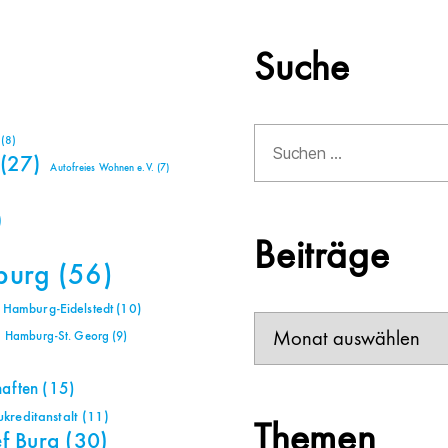
Suche
Suchen
(8)
nach:
(27)
Autofreies Wohnen e.V.
(7)
)
Beiträge
burg
(56)
Hamburg-Eidelstedt
(10)
Beiträge
Hamburg-St. Georg
(9)
haften
(15)
reditanstalt
(11)
Themen
ef Bura
(30)