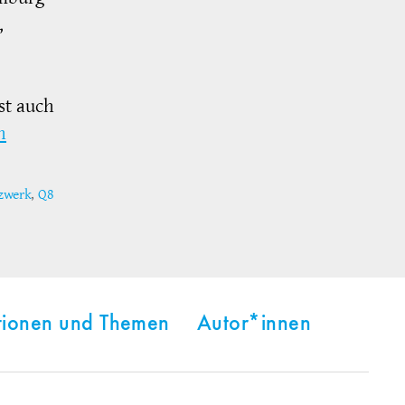
,
st auch
n
zwerk
,
Q8
tionen und Themen
Autor*innen