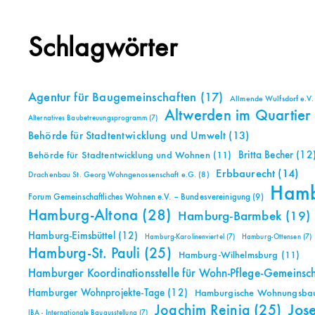
Schlagwörter
Agentur für Baugemeinschaften
(17)
Allmende Wulfsdorf e.V.
Altwerden im Quartier
Alternatives Baubetreuungsprogramm
(7)
Behörde für Stadtentwicklung und Umwelt
(13)
Britta Becher
(12
Behörde für Stadtentwicklung und Wohnen
(11)
Erbbaurecht
(14)
Drachenbau St. Georg Wohngenossenschaft e.G.
(8)
Ham
Forum Gemeinschaftliches Wohnen e.V. – Bundesvereinigung
(9)
Hamburg-Altona
(28)
Hamburg-Barmbek
(19)
Hamburg-Eimsbüttel
(12)
Hamburg-Karolinenviertel
(7)
Hamburg-Ottensen
(7)
Hamburg-St. Pauli
(25)
Hamburg-Wilhelmsburg
(11)
Hamburger Koordinationsstelle für Wohn-Pflege-Gemeinsc
Hamburger Wohnprojekte-Tage
(12)
Hamburgische Wohnungsbauk
Jos
Joachim Reinig
(25)
IBA - Internationale Bauausstellung
(7)