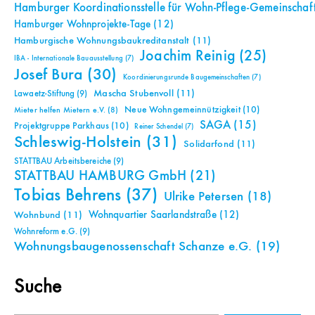
Hamburger Koordinationsstelle für Wohn-Pflege-Gemeinschaf
Hamburger Wohnprojekte-Tage
(12)
Hamburgische Wohnungsbaukreditanstalt
(11)
Joachim Reinig
(25)
IBA - Internationale Bauausstellung
(7)
Josef Bura
(30)
Koordinierungsrunde Baugemeinschaften
(7)
Mascha Stubenvoll
(11)
Lawaetz-Stiftung
(9)
Neue Wohngemeinnützigkeit
(10)
Mieter helfen Mietern e.V.
(8)
SAGA
(15)
Projektgruppe Parkhaus
(10)
Reiner Schendel
(7)
Schleswig-Holstein
(31)
Solidarfond
(11)
STATTBAU Arbeitsbereiche
(9)
STATTBAU HAMBURG GmbH
(21)
Tobias Behrens
(37)
Ulrike Petersen
(18)
Wohnquartier Saarlandstraße
(12)
Wohnbund
(11)
Wohnreform e.G.
(9)
Wohnungsbaugenossenschaft Schanze e.G.
(19)
Suche