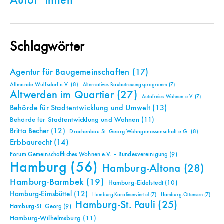
Autor*innen
Schlagwörter
Agentur für Baugemeinschaften
(17)
Allmende Wulfsdorf e.V.
(8)
Alternatives Baubetreuungsprogramm
(7)
Altwerden im Quartier
(27)
Autofreies Wohnen e.V.
(7)
Behörde für Stadtentwicklung und Umwelt
(13)
Behörde für Stadtentwicklung und Wohnen
(11)
Britta Becher
(12)
Drachenbau St. Georg Wohngenossenschaft e.G.
(8)
Erbbaurecht
(14)
Forum Gemeinschaftliches Wohnen e.V. – Bundesvereinigung
(9)
Hamburg
(56)
Hamburg-Altona
(28)
Hamburg-Barmbek
(19)
Hamburg-Eidelstedt
(10)
Hamburg-Eimsbüttel
(12)
Hamburg-Karolinenviertel
(7)
Hamburg-Ottensen
(7)
Hamburg-St. Pauli
(25)
Hamburg-St. Georg
(9)
Hamburg-Wilhelmsburg
(11)