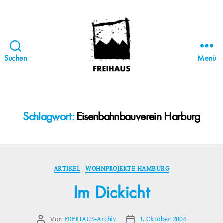
Suchen
Menü
FREIHAUS-
Archiv
|
STATTBAU
Schlagwort:
Eisenbahnbauverein Harburg
HAMBURG
Kategorien
ARTIKEL
WOHNPROJEKTE HAMBURG
Im Dickicht
Von
FREIHAUS-Archiv
1. Oktober 2004
Beitragsautor
Veröffentlichungsdatum