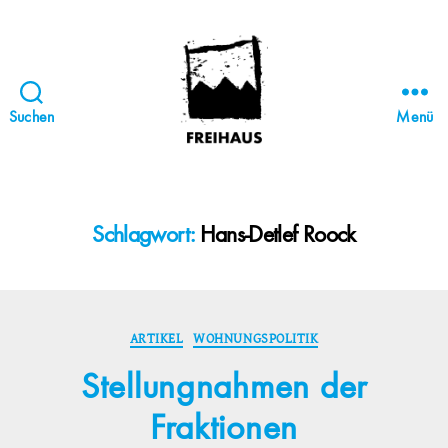
Suchen
Menü
FREIHAUS-
Archiv
|
STATTBAU
Schlagwort:
Hans-Detlef Roock
HAMBURG
Kategorien
ARTIKEL
WOHNUNGSPOLITIK
Stellungnahmen der
Fraktionen