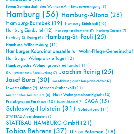
Forum Gemeinschaftliches Wohnen e.V. – Bundesvereinigung
(9)
Hamburg
(56)
Hamburg-Altona
(28)
Hamburg-Barmbek
(19)
Hamburg-Eidelstedt
(10)
Hamburg-Eimsbüttel
(12)
Hamburg-Karolinenviertel
(7)
Hamburg-Ottensen
(7)
Hamburg-St. Pauli
(25)
Hamburg-St. Georg
(9)
Hamburg-Wilhelmsburg
(11)
Hamburger Koordinationsstelle für Wohn-Pflege-Gemeinschaf
Hamburger Wohnprojekte-Tage
(12)
Hamburgische Wohnungsbaukreditanstalt
(11)
Joachim Reinig
(25)
IBA - Internationale Bauausstellung
(7)
Josef Bura
(30)
Koordinierungsrunde Baugemeinschaften
(7)
Mascha Stubenvoll
(11)
Lawaetz-Stiftung
(9)
Neue Wohngemeinnützigkeit
(10)
Mieter helfen Mietern e.V.
(8)
SAGA
(15)
Projektgruppe Parkhaus
(10)
Reiner Schendel
(7)
Schleswig-Holstein
(31)
Solidarfond
(11)
STATTBAU Arbeitsbereiche
(9)
STATTBAU HAMBURG GmbH
(21)
Tobias Behrens
(37)
Ulrike Petersen
(18)