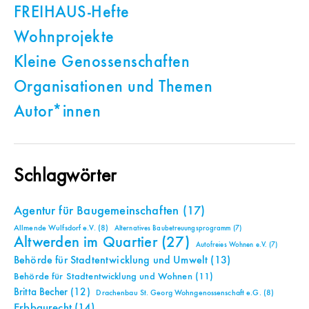
FREIHAUS-Hefte
Wohnprojekte
Kleine Genossenschaften
Organisationen und Themen
Autor*innen
Schlagwörter
Agentur für Baugemeinschaften
(17)
Allmende Wulfsdorf e.V.
(8)
Alternatives Baubetreuungsprogramm
(7)
Altwerden im Quartier
(27)
Autofreies Wohnen e.V.
(7)
Behörde für Stadtentwicklung und Umwelt
(13)
Behörde für Stadtentwicklung und Wohnen
(11)
Britta Becher
(12)
Drachenbau St. Georg Wohngenossenschaft e.G.
(8)
Erbbaurecht
(14)