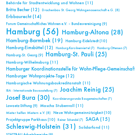
Behörde für Stadtentwicklung und Wohnen
(11)
Britta Becher
(12)
Drachenbau St. Georg Wohngenossenschaft e.G.
(8)
Erbbaurecht
(14)
Forum Gemeinschaftliches Wohnen e.V. – Bundesvereinigung
(9)
Hamburg
(56)
Hamburg-Altona
(28)
Hamburg-Barmbek
(19)
Hamburg-Eidelstedt
(10)
Hamburg-Eimsbüttel
(12)
Hamburg-Karolinenviertel
(7)
Hamburg-Ottensen
(7)
Hamburg-St. Pauli
(25)
Hamburg-St. Georg
(9)
Hamburg-Wilhelmsburg
(11)
Hamburger Koordinationsstelle für Wohn-Pflege-Gemeinschaf
Hamburger Wohnprojekte-Tage
(12)
Hamburgische Wohnungsbaukreditanstalt
(11)
Joachim Reinig
(25)
IBA - Internationale Bauausstellung
(7)
Josef Bura
(30)
Koordinierungsrunde Baugemeinschaften
(7)
Mascha Stubenvoll
(11)
Lawaetz-Stiftung
(9)
Neue Wohngemeinnützigkeit
(10)
Mieter helfen Mietern e.V.
(8)
SAGA
(15)
Projektgruppe Parkhaus
(10)
Reiner Schendel
(7)
Schleswig-Holstein
(31)
Solidarfond
(11)
STATTBAU Arbeitsbereiche
(9)