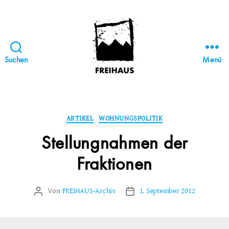
Suchen
Menü
FREIHAUS-
Archiv
|
STATTBAU
Kategorien
ARTIKEL
WOHNUNGSPOLITIK
HAMBURG
Stellungnahmen der
Fraktionen
Von
FREIHAUS-Archiv
1. September 2012
Beitragsautor
Veröffentlichungsdatum