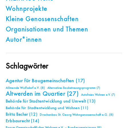
Wohnprojekte
Kleine Genossenschaften
Organisationen und Themen
Autor*innen
Schlagwörter
Agentur für Baugemeinschaften
(17)
Allmende Wulfsdorf e.V.
(8)
Alternatives Baubetreuungsprogramm
(7)
Altwerden im Quartier
(27)
Autofreies Wohnen e.V.
(7)
Behörde für Stadtentwicklung und Umwelt
(13)
Behörde für Stadtentwicklung und Wohnen
(11)
Britta Becher
(12)
Drachenbau St. Georg Wohngenossenschaft e.G.
(8)
Erbbaurecht
(14)
Forum Gemeinschaftliches Wohnen e.V. – Bundesvereinigung
(9)