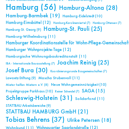
Hamburg
(56)
Hamburg-Altona
(28)
Hamburg-Barmbek
(19)
Hamburg-Eidelstedt
(10)
Hamburg-Eimsbüttel
(12)
Hamburg-Karolinenviertel
(7)
Hamburg-Ottensen
(7)
Hamburg-St. Pauli
(25)
Hamburg-St. Georg
(9)
Hamburg-Wilhelmsburg
(11)
Hamburger Koordinationsstelle für Wohn-Pflege-Gemeinschaf
Hamburger Wohnprojekte-Tage
(12)
Hamburgische Wohnungsbaukreditanstalt
(11)
Joachim Reinig
(25)
IBA - Internationale Bauausstellung
(7)
Josef Bura
(30)
Koordinierungsrunde Baugemeinschaften
(7)
Mascha Stubenvoll
(11)
Lawaetz-Stiftung
(9)
Neue Wohngemeinnützigkeit
(10)
Mieter helfen Mietern e.V.
(8)
SAGA
(15)
Projektgruppe Parkhaus
(10)
Reiner Schendel
(7)
Schleswig-Holstein
(31)
Solidarfond
(11)
STATTBAU Arbeitsbereiche
(9)
STATTBAU HAMBURG GmbH
(21)
Tobias Behrens
(37)
Ulrike Petersen
(18)
Wohnquartier Saarlandstraße
(12)
Wohnbund
(11)