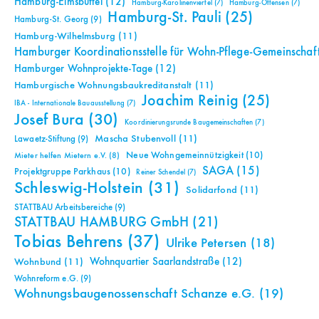
Hamburg-Eimsbüttel
(12)
Hamburg-Karolinenviertel
(7)
Hamburg-Ottensen
(7)
Hamburg-St. Pauli
(25)
Hamburg-St. Georg
(9)
Hamburg-Wilhelmsburg
(11)
Hamburger Koordinationsstelle für Wohn-Pflege-Gemeinschaf
Hamburger Wohnprojekte-Tage
(12)
Hamburgische Wohnungsbaukreditanstalt
(11)
Joachim Reinig
(25)
IBA - Internationale Bauausstellung
(7)
Josef Bura
(30)
Koordinierungsrunde Baugemeinschaften
(7)
Mascha Stubenvoll
(11)
Lawaetz-Stiftung
(9)
Neue Wohngemeinnützigkeit
(10)
Mieter helfen Mietern e.V.
(8)
SAGA
(15)
Projektgruppe Parkhaus
(10)
Reiner Schendel
(7)
Schleswig-Holstein
(31)
Solidarfond
(11)
STATTBAU Arbeitsbereiche
(9)
STATTBAU HAMBURG GmbH
(21)
Tobias Behrens
(37)
Ulrike Petersen
(18)
Wohnquartier Saarlandstraße
(12)
Wohnbund
(11)
Wohnreform e.G.
(9)
Wohnungsbaugenossenschaft Schanze e.G.
(19)