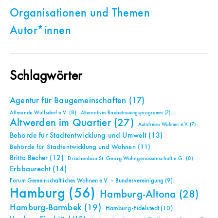
Organisationen und Themen
Autor*innen
Schlagwörter
Agentur für Baugemeinschaften
(17)
Allmende Wulfsdorf e.V.
(8)
Alternatives Baubetreuungsprogramm
(7)
Altwerden im Quartier
(27)
Autofreies Wohnen e.V.
(7)
Behörde für Stadtentwicklung und Umwelt
(13)
Behörde für Stadtentwicklung und Wohnen
(11)
Britta Becher
(12)
Drachenbau St. Georg Wohngenossenschaft e.G.
(8)
Erbbaurecht
(14)
Forum Gemeinschaftliches Wohnen e.V. – Bundesvereinigung
(9)
Hamburg
(56)
Hamburg-Altona
(28)
Hamburg-Barmbek
(19)
Hamburg-Eidelstedt
(10)