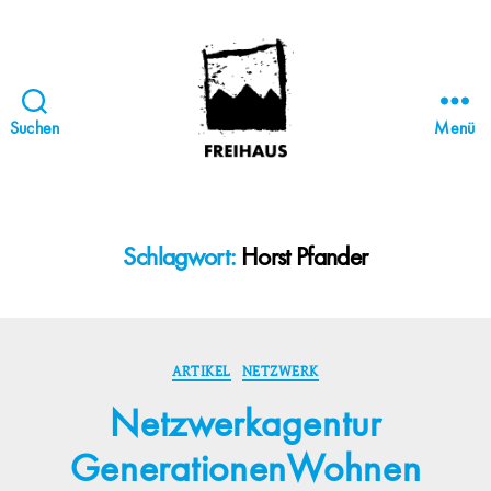
Suchen
Menü
FREIHAUS-
Archiv
|
STATTBAU
Schlagwort:
Horst Pfander
HAMBURG
Kategorien
ARTIKEL
NETZWERK
Netzwerkagentur
GenerationenWohnen