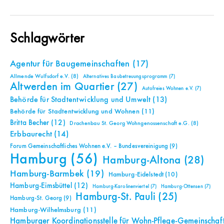
Schlagwörter
Agentur für Baugemeinschaften
(17)
Allmende Wulfsdorf e.V.
(8)
Alternatives Baubetreuungsprogramm
(7)
Altwerden im Quartier
(27)
Autofreies Wohnen e.V.
(7)
Behörde für Stadtentwicklung und Umwelt
(13)
Behörde für Stadtentwicklung und Wohnen
(11)
Britta Becher
(12)
Drachenbau St. Georg Wohngenossenschaft e.G.
(8)
Erbbaurecht
(14)
Forum Gemeinschaftliches Wohnen e.V. – Bundesvereinigung
(9)
Hamburg
(56)
Hamburg-Altona
(28)
Hamburg-Barmbek
(19)
Hamburg-Eidelstedt
(10)
Hamburg-Eimsbüttel
(12)
Hamburg-Karolinenviertel
(7)
Hamburg-Ottensen
(7)
Hamburg-St. Pauli
(25)
Hamburg-St. Georg
(9)
Hamburg-Wilhelmsburg
(11)
Hamburger Koordinationsstelle für Wohn-Pflege-Gemeinschaf