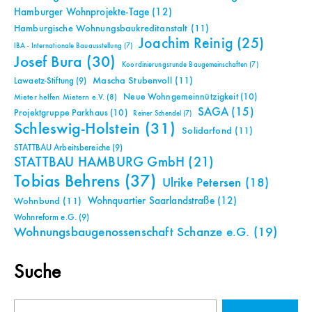
Hamburger Wohnprojekte-Tage
(12)
Hamburgische Wohnungsbaukreditanstalt
(11)
Joachim Reinig
(25)
IBA - Internationale Bauausstellung
(7)
Josef Bura
(30)
Koordinierungsrunde Baugemeinschaften
(7)
Mascha Stubenvoll
(11)
Lawaetz-Stiftung
(9)
Neue Wohngemeinnützigkeit
(10)
Mieter helfen Mietern e.V.
(8)
SAGA
(15)
Projektgruppe Parkhaus
(10)
Reiner Schendel
(7)
Schleswig-Holstein
(31)
Solidarfond
(11)
STATTBAU Arbeitsbereiche
(9)
STATTBAU HAMBURG GmbH
(21)
Tobias Behrens
(37)
Ulrike Petersen
(18)
Wohnquartier Saarlandstraße
(12)
Wohnbund
(11)
Wohnreform e.G.
(9)
Wohnungsbaugenossenschaft Schanze e.G.
(19)
Suche
Suchen